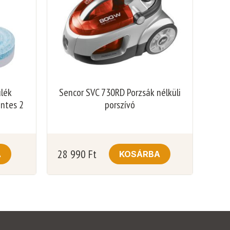
ülék
Sencor SVC 730RD Porzsák nélküli
entes 2
porszívó
28 990
Ft
A
KOSÁRBA