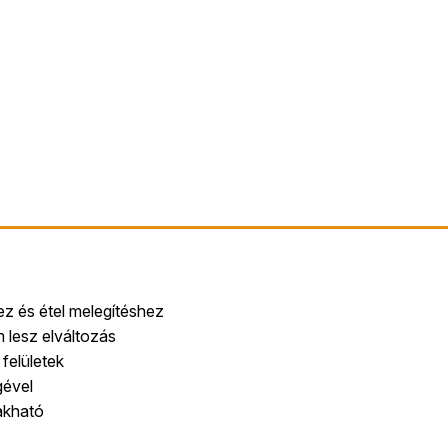
z és étel melegítéshez
m lesz elváltozás
felületek
gével
akható