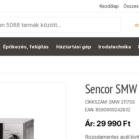
Kezdőlap
Összes
c
Építkezés, felújítás
Háztartási gép
Irodatechnika
Sencor SMW 
CIKKSZÁM:
SMW 2117SS
EAN: 8590669242832
Ár:
29 990
Ft
Rozsdamentes acél kivite