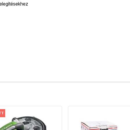
elegítésekhez
TT