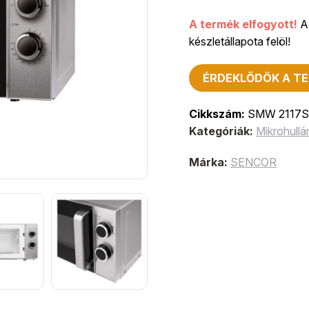
A termék elfogyott!
A 
készletállapota felöl!
ÉRDEKLŐDÖK A TE
Cikkszám:
SMW 2117
Kategóriák:
Mikrohull
Márka:
SENCOR