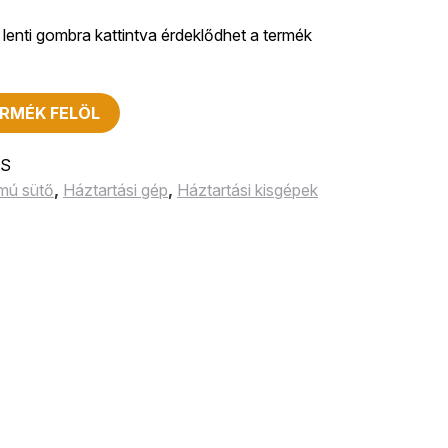
lenti gombra kattintva érdeklődhet a termék
RMÉK FELÖL
SS
ámú sütő
,
Háztartási gép
,
Háztartási kisgépek