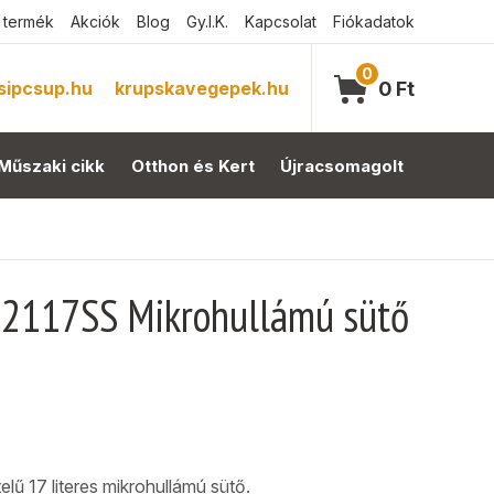
 termék
Akciók
Blog
Gy.I.K.
Kapcsolat
Fiókadatok
0
sipcsup.hu
krupskavegepek.hu
0
Ft
Műszaki cikk
Otthon és Kert
Újracsomagolt
2117SS Mikrohullámú sütő
lű 17 literes mikrohullámú sütő.