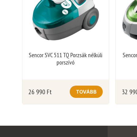
Sencor SVC 511 TQ Porzsák nélküli
Sencor
porszívó
26 990
Ft
32 99
TOVÁBB