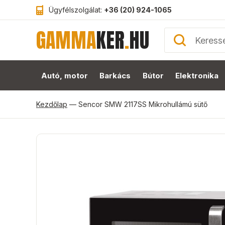
Ügyfélszolgálat:
+36 (20) 924-1065
GAMMA
KER
.
HU
Autó, motor
Barkács
Bútor
Elektronika
Kezdőlap
—
Sencor SMW 2117SS Mikrohullámú sütő