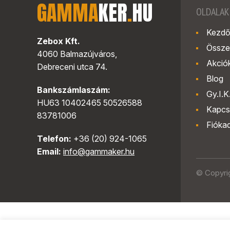
GAMMA
KER
.
HU
OLDALAK
Kezdő
Zebox Kft.
Össze
4060 Balmazújváros,
Akció
Debreceni utca 74.
Blog
Bankszámlaszám:
Gy.I.K
HU63 10402465 50526588
Kapcs
83781006
Fióka
Telefon:
+36 (20) 924-1065
Email:
info@gammaker.hu
© Copyri