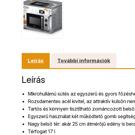
Leírás
További információk
Leírás
Mikrohullámú sütés az egyszerű és gyors főzéshe
Rozsdamentes acél kivitel, az attraktív külsőn ne
Tartós és könnyen tisztítható zománcozott belső 
Egyszerű használat két működtető gomb segítsé
Nagy belső tér: akár 25 cm átmérőjű edény is ber
Térfogat 17 l