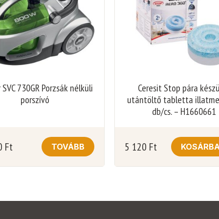
 SVC 730GR Porzsák nélküli
Ceresit Stop pára kész
porszívó
utántöltő tabletta illatm
db/cs. – H1660661
0
Ft
5 120
Ft
TOVÁBB
KOSÁRB