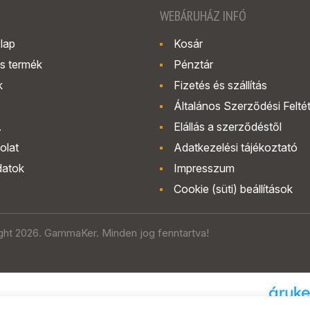
WEBÁRUHÁZ INFÓ
lap
Kosár
s termék
Pénztár
k
Fizetés és szállítás
Általános Szerződési Felté
.
Elállás a szerződéstől
olat
Adatkezelési tájékoztató
datok
Impresszum
Cookie (süti) beállítások
ght 2026. GammaKer. Minden jog fenntartva!