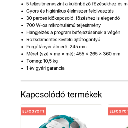
5 teljesítményszint a különböző főzésekhez és m
Gyors és higiénikus élelmiszer felolvasztás
30 perces időkapcsoló, főzéshez is elegendő
700 W-os mikrohullámú teljesítmény
Hangjelzés a program befejezésének a végén
Rozsdamentes kivitelű ajtófogantyú
Forgótányér átmérő: 245 mm
Méret (szé × ma × mé): 455 × 265 × 360 mm
Tömeg: 10,5 kg
1 év gyári garancia
Kapcsolódó termékek
ELFOGYOTT
ELFOGYO