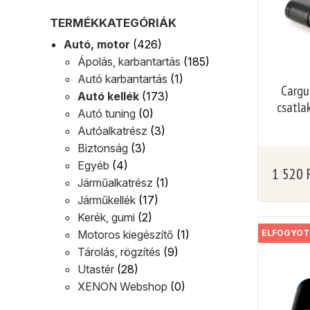
TERMÉKKATEGÓRIÁK
Autó, motor
(426)
Ápolás, karbantartás
(185)
Autó karbantartás
(1)
Cargu
Autó kellék
(173)
csatla
Autó tuning
(0)
Autóalkatrész
(3)
Biztonság
(3)
Egyéb
(4)
1 520
Járműalkatrész
(1)
Járműkellék
(17)
Kerék, gumi
(2)
Motoros kiegészítő
(1)
ELFOGYOT
Tárolás, rögzítés
(9)
Utastér
(28)
XENON Webshop
(0)