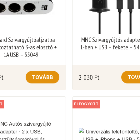
ard Szivargyújtóaljzatba
MNC Szivargyújtós adapte
koztatható 3-as elosztó +
1-ben + USB – fekete – 5
1A USB – 55049
Ft
2 030
Ft
TOVÁBB
TOV
T
ELFOGYOTT