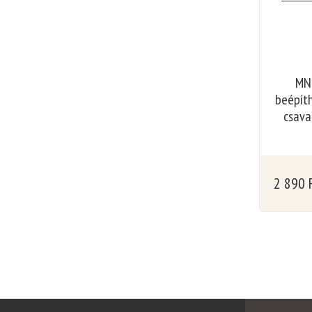
MNC
beépíth
csava
2 890