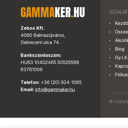
GAMMA
KER
.
HU
OLDALAK
Kezdő
Zebox Kft.
Össze
4060 Balmazújváros,
Akció
Debreceni utca 74.
Blog
Bankszámlaszám:
Gy.I.K
HU63 10402465 50526588
Kapcs
83781006
Fióka
Telefon:
+36 (20) 924-1065
Email:
info@gammaker.hu
© Copyri