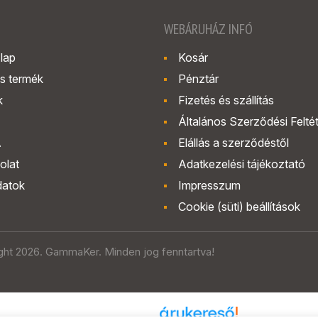
WEBÁRUHÁZ INFÓ
lap
Kosár
s termék
Pénztár
k
Fizetés és szállítás
Általános Szerződési Felté
.
Elállás a szerződéstől
olat
Adatkezelési tájékoztató
datok
Impresszum
Cookie (süti) beállítások
ght 2026. GammaKer. Minden jog fenntartva!