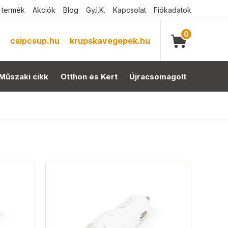
 termék
Akciók
Blog
Gy.I.K.
Kapcsolat
Fiókadatok
0
csipcsup.hu
krupskavegepek.hu
Műszaki cikk
Otthon és Kert
Újracsomagolt