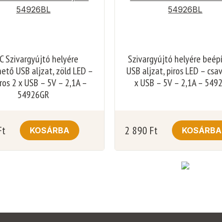
 Szivargyújtó helyére
Szivargyújtó helyére beép
ető USB aljzat, zöld LED –
USB aljzat, piros LED – csa
ros 2 x USB – 5V – 2,1A –
x USB – 5V – 2,1A – 549
54926GR
Ft
2 890
Ft
KOSÁRBA
KOSÁRBA