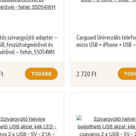
ós szivargyújtó adapter –
Carguard Univerzális telefo
SB, feszültségmérővel és
micro USB + iPhone + USB 
érővel – fehér, 55054WH
Ft
2 720
Ft
TOVÁBB
TOV