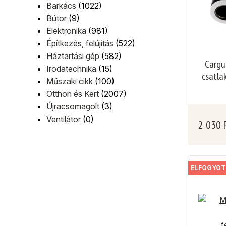
Barkács
(1022)
Bútor
(9)
Elektronika
(981)
Építkezés, felújítás
(522)
Háztartási gép
(582)
Cargu
Irodatechnika
(15)
csatla
Műszaki cikk
(100)
Otthon és Kert
(2007)
Újracsomagolt
(3)
Ventilátor
(0)
2 030
ELFOGYOT