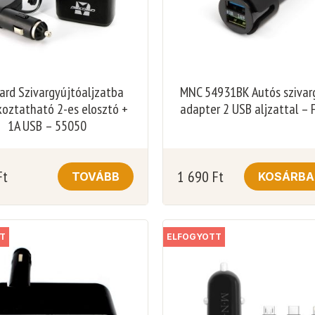
ard Szivargyújtóaljzatba
MNC 54931BK Autós szivar
koztatható 2-es elosztó +
adapter 2 USB aljzattal – 
1A USB – 55050
Ft
1 690
Ft
TOVÁBB
KOSÁRBA
T
ELFOGYOTT