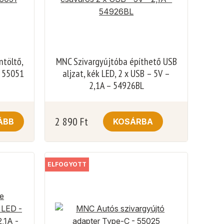
ntöltő,
MNC Szivargyújtóba építhető USB
– 55051
aljzat, kék LED, 2 x USB – 5V –
2,1A – 54926BL
2 890
Ft
ÁBB
KOSÁRBA
ELFOGYOTT