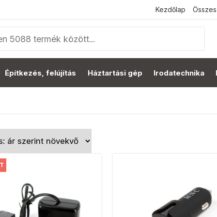
Kezdőlap
Összes
Építkezés, felújítás
Háztartási gép
Irodatechnika
T