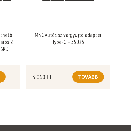
íthető
MNC Autós szivargyújtó adapter
varos 2
Type-C – 55025
26RD
3 060
Ft
TOVÁBB