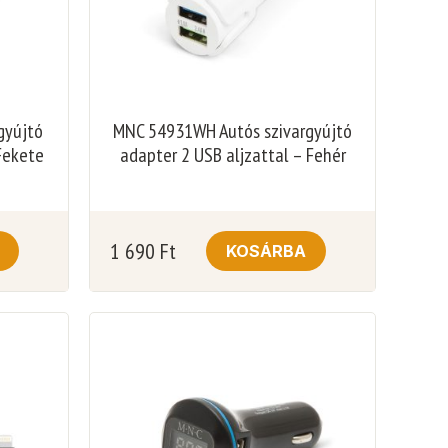
gyújtó
MNC 54931WH Autós szivargyújtó
Fekete
adapter 2 USB aljzattal – Fehér
1 690
Ft
KOSÁRBA