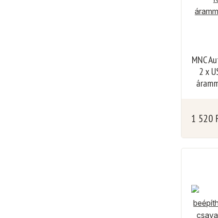
MNC Aut
2 x U
áramm
1 520