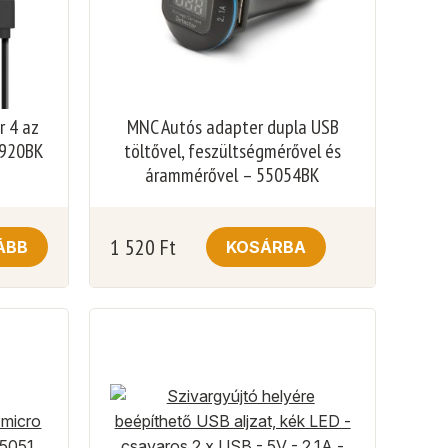
r 4 az
MNC Autós adapter dupla USB
4920BK
töltővel, feszültségmérővel és
árammérővel – 55054BK
1 520
Ft
ÁBB
KOSÁRBA