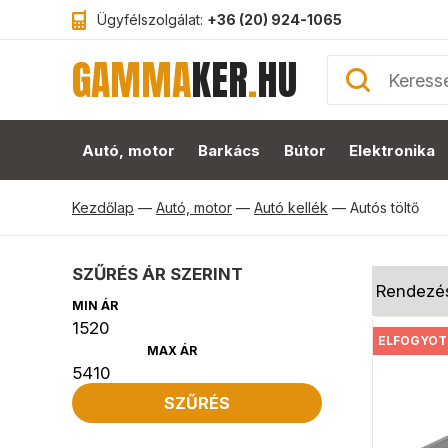
Ügyfélszolgálat:
+36 (20) 924-1065
GAMMA
KER
.
HU
Autó, motor
Barkács
Bútor
Elektronika
Kezdőlap
—
Autó, motor
—
Autó kellék
—
Autós töltő
SZŰRÉS ÁR SZERINT
MIN ÁR
ELFOGYOT
MAX ÁR
SZŰRÉS