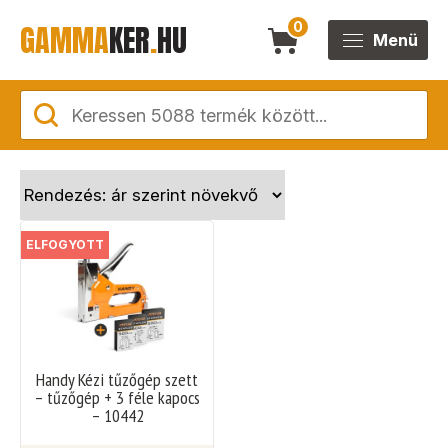
GAMMA
KER
.
HU
0
Menü
ELFOGYOTT
Handy Kézi tűzőgép szett
– tűzőgép + 3 féle kapocs
– 10442