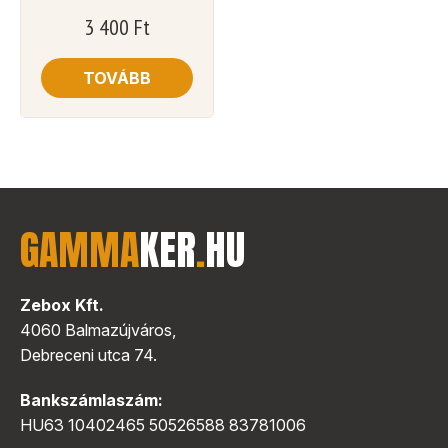
3 400
Ft
TOVÁBB
GAMMA
KER
.
HU
Zebox Kft.
4060 Balmazújváros,
Debreceni utca 74.
Bankszámlaszám:
HU63 10402465 50526588 83781006