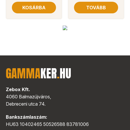
KOSÁRBA
TOVÁBB
GAMMA
KER
.
HU
Zebox Kft.
4060 Balmazújváros,
Debreceni utca 74.
Bankszámlaszám:
HU63 10402465 50526588 83781006