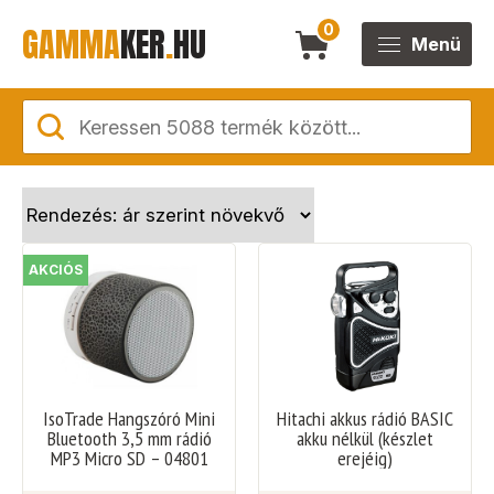
GAMMA
KER
.
HU
0
Menü
AKCIÓS
IsoTrade Hangszóró Mini
Hitachi akkus rádió BASIC
Bluetooth 3,5 mm rádió
akku nélkül (készlet
MP3 Micro SD – 04801
erejéig)