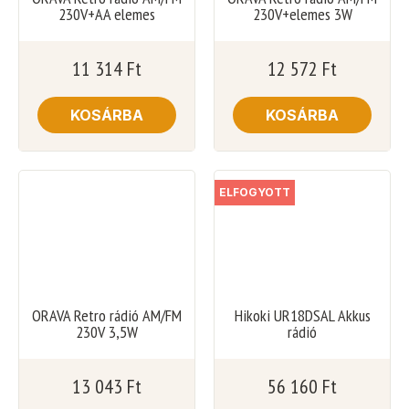
230V+AA elemes
230V+elemes 3W
11 314
Ft
12 572
Ft
KOSÁRBA
KOSÁRBA
ELFOGYOTT
ORAVA Retro rádió AM/FM
Hikoki UR18DSAL Akkus
230V 3,5W
rádió
13 043
Ft
56 160
Ft