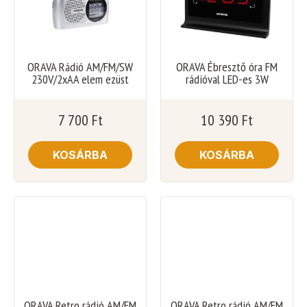
ORAVA Rádió AM/FM/SW
ORAVA Ébresztő óra FM
230V/2xAA elem ezüst
rádióval LED-es 3W
7 700
Ft
10 390
Ft
KOSÁRBA
KOSÁRBA
ORAVA Retro rádió AM/FM
ORAVA Retro rádió AM/FM