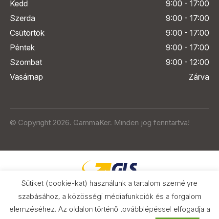
Kedd
9:00 - 17:00
Szerda
9:00 - 17:00
Csütörtök
9:00 - 17:00
Péntek
9:00 - 17:00
Szombat
9:00 - 12:00
Vasárnap
Zárva
© Copyright 2026. GammaKer. Minden jog fenntartva!
Sütiket (cookie-kat) használunk a tartalom személyre
szabásához, a közösségi médiafunkciók és a forgalom
elemzéséhez. Az oldalon történő továbblépéssel elfogadja a
Árak és paraméterek összehasonlítása