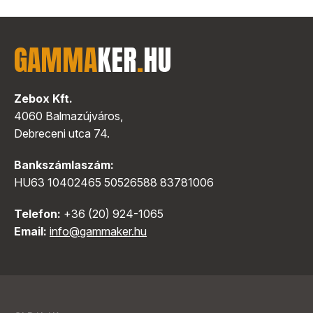
GAMMA
KER
.
HU
Zebox Kft.
4060 Balmazújváros,
Debreceni utca 74.
Bankszámlaszám:
HU63 10402465 50526588 83781006
Telefon:
+36 (20) 924-1065
Email:
info@gammaker.hu