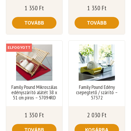
1 350
Ft
1 350
Ft
TOVÁBB
TOVÁBB
ELFOGYOTT
Family Pound Mikroszálas
Family Pound Edény
edényszárító alátét 38 x
csepegtető / szárító –
51 cm piros – 57094RD
57372
1 350
Ft
2 030
Ft
TOVÁBB
KOSÁRBA