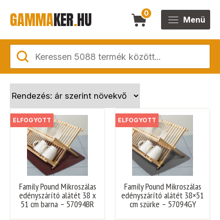
GAMMA
KER
.
HU
0
Menü
ELFOGYOTT
ELFOGYOTT
Family Pound Mikroszálas
Family Pound Mikroszálas
edényszárító alátét 38 x
edényszárító alátét 38×51
51 cm barna – 57094BR
cm szürke – 57094GY