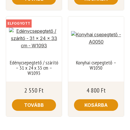
ELFOGYOTT
Edénycsepegtető / szárító
Konyhai csepegtető –
– 31 x 24 x 33 cm –
W1050
W1093
2 550
Ft
4 800
Ft
TOVÁBB
KOSÁRBA