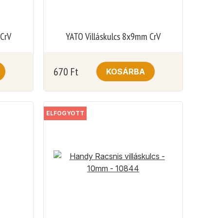
 CrV
YATO Villáskulcs 8x9mm CrV
670
Ft
KOSÁRBA
ELFOGYOTT