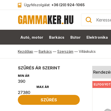
Ügyfélszolgálat:
+36 (20) 924-1065
GAMMA
KER
.
HU
Autó, motor
Barkács
Bútor
Elektronika
Kezdőlap
—
Barkács
—
Szerszám
—
Villáskulcs
SZŰRÉS ÁR SZERINT
MIN ÁR
ELFOGYOT
MAX ÁR
SZŰRÉS