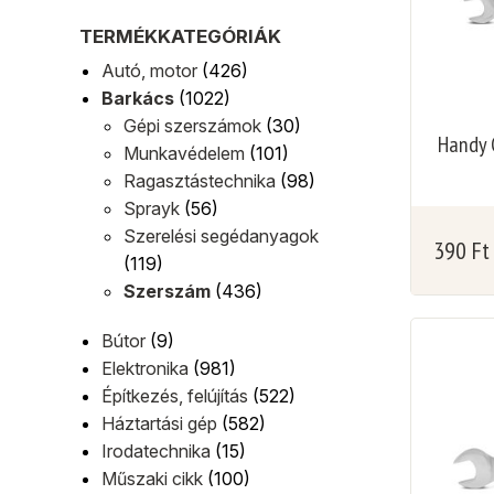
TERMÉKKATEGÓRIÁK
Autó, motor
(426)
Barkács
(1022)
Gépi szerszámok
(30)
Handy C
Munkavédelem
(101)
Ragasztástechnika
(98)
Sprayk
(56)
Szerelési segédanyagok
390
Ft
(119)
Szerszám
(436)
Bútor
(9)
Elektronika
(981)
Építkezés, felújítás
(522)
Háztartási gép
(582)
Irodatechnika
(15)
Műszaki cikk
(100)