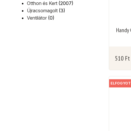
Otthon és Kert
(2007)
Újracsomagolt
(3)
Ventilátor
(0)
Handy C
510
Ft
ELFOGYOT