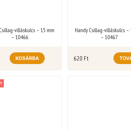
sillag-villáskulcs – 15 mm
Handy Csillag-villáskulcs 
– 10466
– 10467
620
Ft
KOSÁRBA
TOV
T