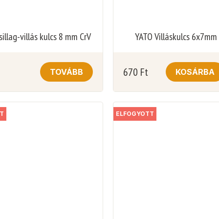
illag-villás kulcs 8 mm CrV
YATO Villáskulcs 6x7mm
670
Ft
TOVÁBB
KOSÁRBA
T
ELFOGYOTT