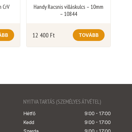
m CrV
Handy Racsnis villáskulcs – 10mm
– 10844
12 400
Ft
ÁBB
TOVÁBB
NYITVA TARTÁS (SZEMÉLYES ÁTVÉTEL)
Hétfő
9:00 - 17:00
Kedd
9:00 - 17:00
Szerda
9:00 - 17:00