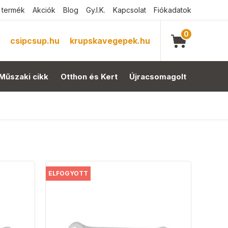
 termék
Akciók
Blog
Gy.I.K.
Kapcsolat
Fiókadatok
0
csipcsup.hu
krupskavegepek.hu
Műszaki cikk
Otthon és Kert
Újracsomagolt
ELFOGYOTT