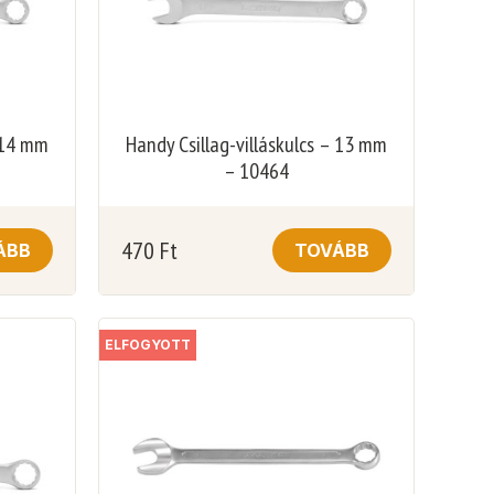
– 14 mm
Handy Csillag-villáskulcs – 13 mm
– 10464
470
Ft
ÁBB
TOVÁBB
ELFOGYOTT