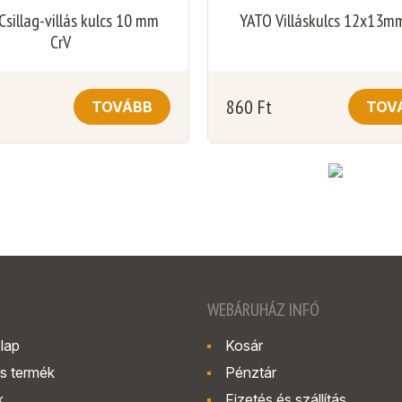
Csillag-villás kulcs 10 mm
YATO Villáskulcs 12x13m
CrV
860
Ft
TOVÁBB
TOV
WEBÁRUHÁZ INFÓ
lap
Kosár
s termék
Pénztár
k
Fizetés és szállítás