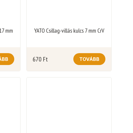
– 17 mm
YATO Csillag-villás kulcs 7 mm CrV
670
Ft
ÁBB
TOVÁBB