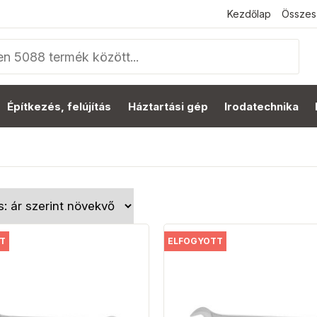
Kezdőlap
Összes
Építkezés, felújítás
Háztartási gép
Irodatechnika
T
ELFOGYOTT