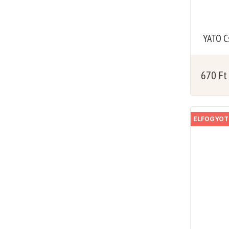
YATO Cs
670
Ft
ELFOGYOT