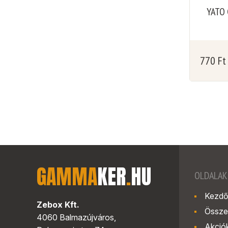
YATO 
770
Ft
GAMMA
KER
.
HU
OLDALAK
Kezdő
Zebox Kft.
Össze
4060 Balmazújváros,
Akció