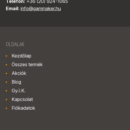
Telefon:
+36 (20) 924-1065
Email:
info@gammaker.hu
OLDALAK
Kezdőlap
Összes termék
Akciók
Blog
Gy.I.K.
Kapcsolat
Fiókadatok