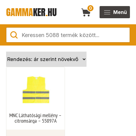
GAMMA
KER
.
HU
0
Menü
MNC Láthatósági mellény –
citromsárga – 55897A