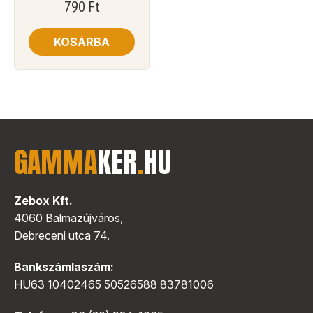
790
Ft
KOSÁRBA
GAMMA
KER
.
HU
Zebox Kft.
4060 Balmazújváros,
Debreceni utca 74.
Bankszámlaszám:
HU63 10402465 50526588 83781006