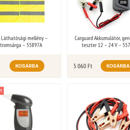
 Láthatósági mellény –
Carguard Akkumulátor, gen
itromsárga – 55897A
teszter 12 – 24 V – 55
3 060
Ft
KOSÁRBA
KOSÁRBA
T