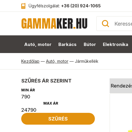
Ügyfélszolgálat:
+36 (20) 924-1065
GAMMA
KER
.
HU
Autó, motor
Barkács
Bútor
Elektronika
Kezdőlap
—
Autó, motor
—
Járműkellék
SZŰRÉS ÁR SZERINT
MIN ÁR
MAX ÁR
SZŰRÉS