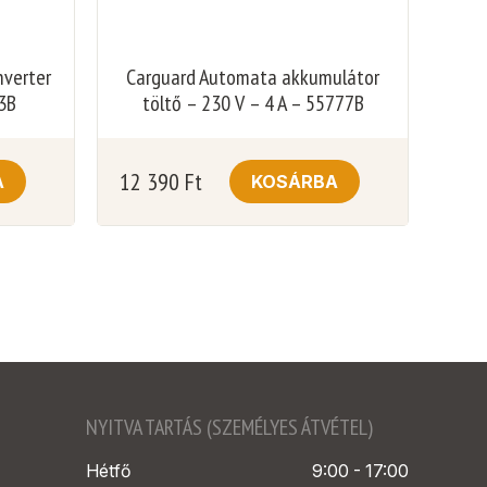
nverter
Carguard Automata akkumulátor
3B
töltő – 230 V – 4 A – 55777B
12 390
Ft
A
KOSÁRBA
NYITVA TARTÁS (SZEMÉLYES ÁTVÉTEL)
Hétfő
9:00 - 17:00