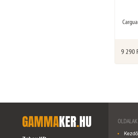
Cargua
9 290
GAMMA
KER
.
HU
OLDALAK
Kezdő