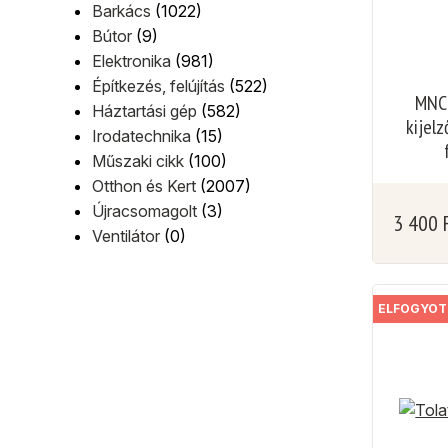
Barkács
(1022)
Bútor
(9)
Elektronika
(981)
Építkezés, felújítás
(522)
MNC 
Háztartási gép
(582)
kijelz
Irodatechnika
(15)
Műszaki cikk
(100)
Otthon és Kert
(2007)
Újracsomagolt
(3)
3 400
Ventilátor
(0)
ELFOGYOT