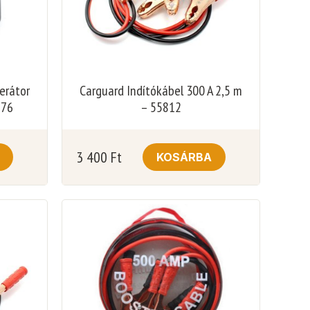
erátor
Carguard Indítókábel 300 A 2,5 m
776
– 55812
3 400
Ft
KOSÁRBA