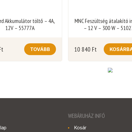
rd Akkumulátor töltő – 4A,
MNC Feszültség átalakító i
12V – 55777A
– 12 V – 300 W – 5102
Ft
10 840
Ft
TOVÁBB
KOSÁRB
WEBÁRUHÁZ INFÓ
lap
Kosár