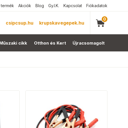
 termék
Akciók
Blog
Gy.I.K.
Kapcsolat
Fiókadatok
0
csipcsup.hu
krupskavegepek.hu
Műszaki cikk
Otthon és Kert
Újracsomagolt