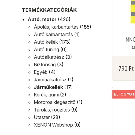
TERMÉKKATEGÓRIÁK
Autó, motor
(426)
Ápolás, karbantartás
(185)
Autó karbantartás
(1)
MNC
Autó kellék
(173)
c
Autó tuning
(0)
Autóalkatrész
(3)
Biztonság
(3)
790
Ft
Egyéb
(4)
Járműalkatrész
(1)
Járműkellék
(17)
Kerék, gumi
(2)
ELFOGYOT
Motoros kiegészítő
(1)
Tárolás, rögzítés
(9)
Utastér
(28)
XENON Webshop
(0)