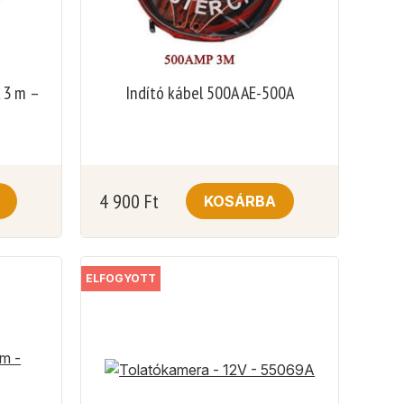
A 3 m –
Indító kábel 500A AE-500A
4 900
Ft
KOSÁRBA
ELFOGYOTT