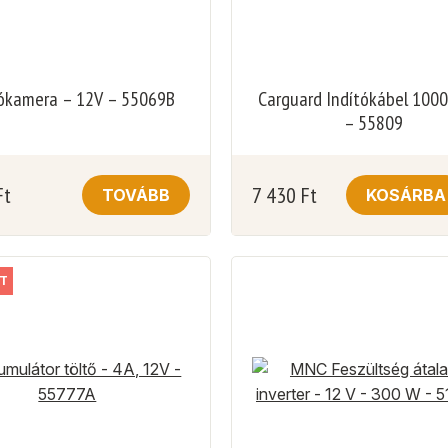
ókamera – 12V – 55069B
Carguard Indítókábel 1000
– 55809
Ft
7 430
Ft
TOVÁBB
KOSÁRBA
T