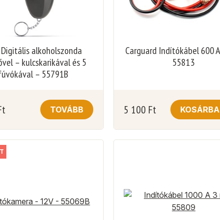
Digitális alkoholszonda
Carguard Indítókábel 600 
ővel – kulcskarikával és 5
55813
fúvókával – 55791B
Ft
5 100
Ft
TOVÁBB
KOSÁRBA
T