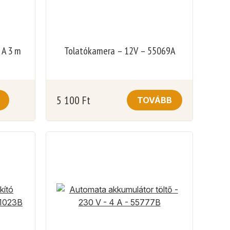
 A 3 m
Tolatókamera – 12V – 55069A
5 100
Ft
TOVÁBB