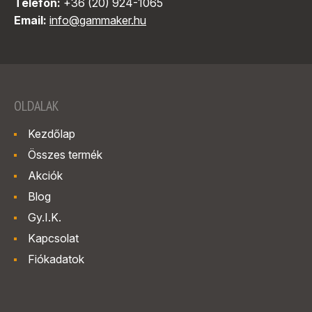
Telefon:
+36 (20) 924-1065
Email:
info@gammaker.hu
OLDALAK
Kezdőlap
Összes termék
Akciók
Blog
Gy.I.K.
Kapcsolat
Fiókadatok