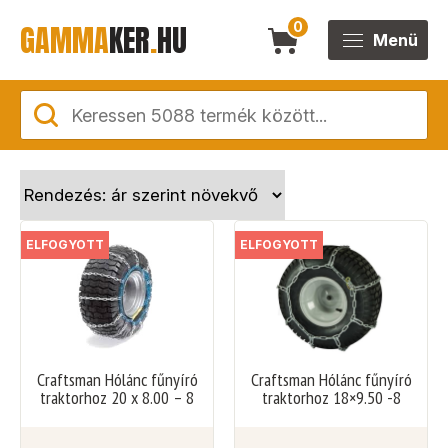
GAMMA
KER
.
HU
0
Menü
ELFOGYOTT
ELFOGYOTT
Craftsman Hólánc fűnyíró
Craftsman Hólánc fűnyíró
traktorhoz 20 x 8.00 – 8
traktorhoz 18×9.50 -8