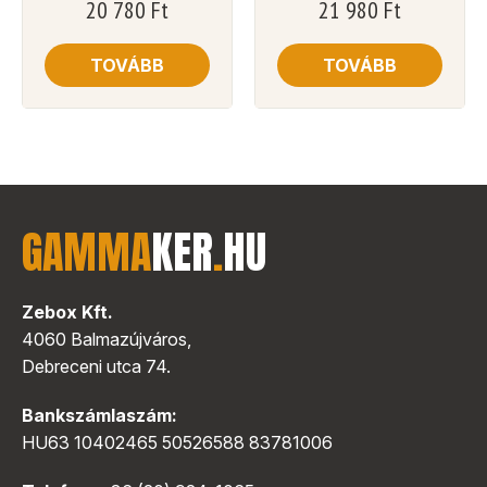
20 780
Ft
21 980
Ft
TOVÁBB
TOVÁBB
GAMMA
KER
.
HU
Zebox Kft.
4060 Balmazújváros,
Debreceni utca 74.
Bankszámlaszám:
HU63 10402465 50526588 83781006