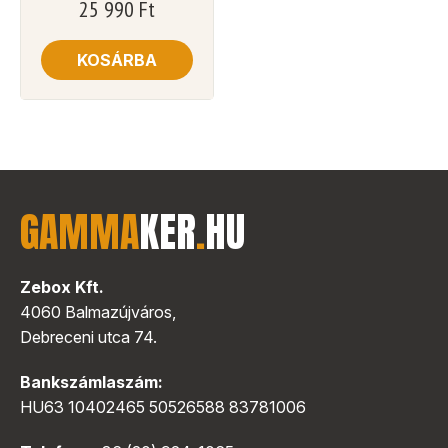
25 990
Ft
KOSÁRBA
GAMMA
KER
.
HU
Zebox Kft.
4060 Balmazújváros,
Debreceni utca 74.
Bankszámlaszám:
HU63 10402465 50526588 83781006