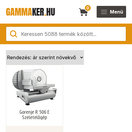
GAMMA
KER
.
HU
0
Menü
Gorenje R 506 E
Szeletelőgép