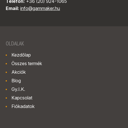
Telefon:
+36 (20) 924-1065
Email:
info@gammaker.hu
OLDALAK
Kezdőlap
Összes termék
Akciók
Blog
Gy.I.K.
Kapcsolat
Fiókadatok