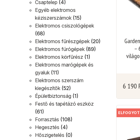
Csaptelep
(4)
Egyéb elektromos
kéziszerszámok
(15)
Elektromos csiszológépek
(68)
Garden
Elektromos fűrészgépek
(20)
– 
Elektromos fúrógépek
(89)
világ
Elektromos körfűrész
(1)
Elektromos marógépek és
gyaluk
(11)
Elektromos szerszám
6 190
kiegészítők
(52)
Épületbiztonság
(1)
Festő és tapétázó eszköz
(61)
ELFOGYOT
Forrasztás
(108)
Hegesztés
(4)
Hőszigetelés
(0)