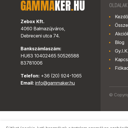
GAMMA
KER
.
HU
OLDALAK
Kezdő
Zebox Kft.
Össze
4060 Balmazújváros,
Akció
Debreceni utca 74.
Blog
Bankszámlaszám:
Gy.I.K
HU63 10402465 50526588
Kapcs
83781006
Fióka
Telefon:
+36 (20) 924-1065
Email:
info@gammaker.hu
© Copyri