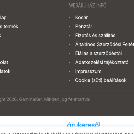
WEBÁRUHÁZ INFÓ
lap
Kosár
s termék
Pénztár
k
Fizetés és szállítás
Általános Szerződési Felté
.
Elállás a szerződéstől
olat
Adatkezelési tájékoztató
datok
Impresszum
Cookie (süti) beállítások
ght 2026. GammaKer. Minden jog fenntartva!
Árak és paraméterek összehasonlítása