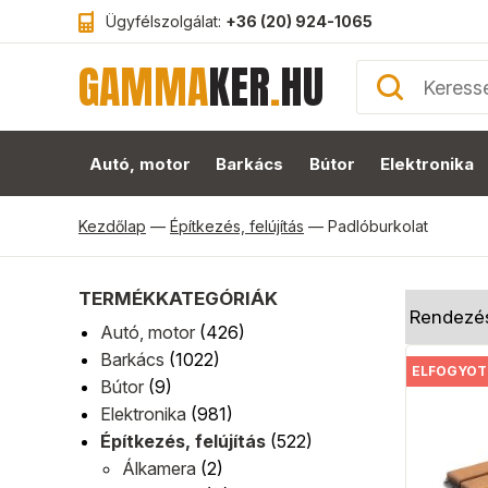
Ügyfélszolgálat:
+36 (20) 924-1065
GAMMA
KER
.
HU
Autó, motor
Barkács
Bútor
Elektronika
Kezdőlap
—
Építkezés, felújítás
—
Padlóburkolat
TERMÉKKATEGÓRIÁK
Autó, motor
(426)
Barkács
(1022)
ELFOGYOT
Bútor
(9)
Elektronika
(981)
Építkezés, felújítás
(522)
Álkamera
(2)