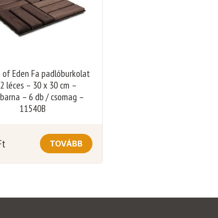
 of Eden Fa padlóburkolat
2 léces – 30 x 30 cm –
barna – 6 db / csomag –
11540B
Ft
TOVÁBB