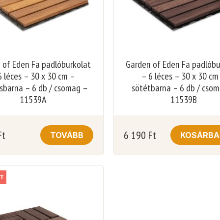
 of Eden Fa padlóburkolat
Garden of Eden Fa padlóbu
6 léces – 30 x 30 cm –
– 6 léces – 30 x 30 cm
osbarna – 6 db / csomag –
sötétbarna – 6 db / cso
11539A
11539B
Ft
6 190
Ft
TOVÁBB
KOSÁRBA
T