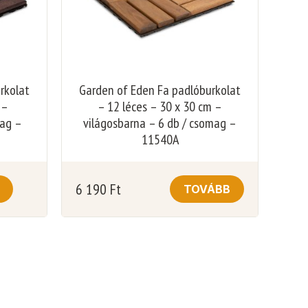
rkolat
Garden of Eden Fa padlóburkolat
 –
– 12 léces – 30 x 30 cm –
mag –
világosbarna – 6 db / csomag –
11540A
6 190
Ft
TOVÁBB