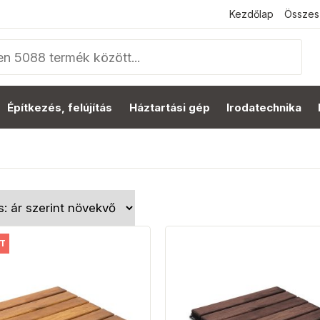
Kezdőlap
Összes
Építkezés, felújítás
Háztartási gép
Irodatechnika
T