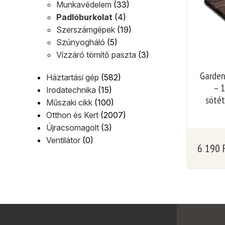
Munkavédelem
(33)
Padlóburkolat
(4)
Szerszámgépek
(19)
Szúnyogháló
(5)
Vízzáró tömítő paszta
(3)
Garden
Háztartási gép
(582)
– 1
Irodatechnika
(15)
sötét
Műszaki cikk
(100)
Otthon és Kert
(2007)
Újracsomagolt
(3)
Ventilátor
(0)
6 190