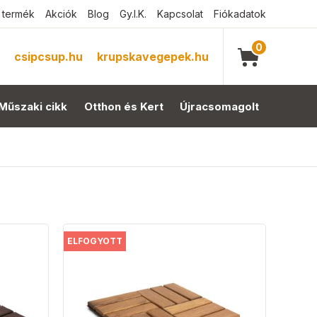
 termék
Akciók
Blog
Gy.I.K.
Kapcsolat
Fiókadatok
0
csipcsup.hu
krupskavegepek.hu
Műszaki cikk
Otthon és Kert
Újracsomagolt
ELFOGYOTT