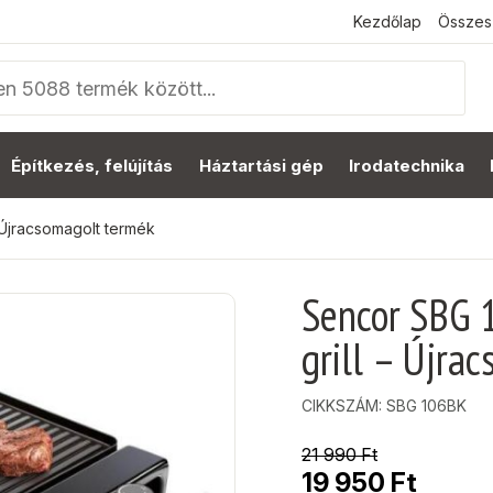
Kezdőlap
Összes
Építkezés, felújítás
Háztartási gép
Irodatechnika
 Újracsomagolt termék
Sencor SBG 
grill – Újra
CIKKSZÁM:
SBG 106BK
21 990
Ft
19 950
Ft