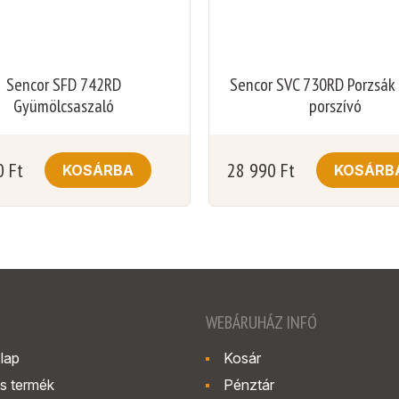
Sencor SFD 742RD
Sencor SVC 730RD Porzsák 
Gyümölcsaszaló
porszívó
0
Ft
28 990
Ft
KOSÁRBA
KOSÁRB
WEBÁRUHÁZ INFÓ
lap
Kosár
s termék
Pénztár