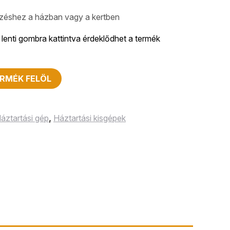
lezéshez a házban vagy a kertben
lenti gombra kattintva érdeklődhet a termék
RMÉK FELÖL
áztartási gép
,
Háztartási kisgépek