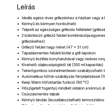
Leírás
Ideális egész-éves grillezéshez a házban vagy a 
Könnyű és könnyen hordozható
Teljesíti az egészséges grillezés feltételeit (gril
2 különböző grillező felület kombinációja:egyenes (
grillezéséhez)
Grillező felület nagy méret (47 x 31 cm)
Tapadásmentes felületi kivitel a grill-lapokon
Könnyű tisztítás konyharuhával vagy nedves ron
Kivehető olajlecsöpögtető tál (350 ml kapacitás)
Tekerőgombos szünetmentesen szabályozható t
Automatikus hőfok-szabályzás fénykijelzéssel (1
Keep Warm hőfoktartás funkció (60 °C)
Hőszigetelt fogantyú mindkét oldalon a könnyű 
Csúszásmentes talpak
Könnyű tárolás (lecsatlakoztatható termosztátos