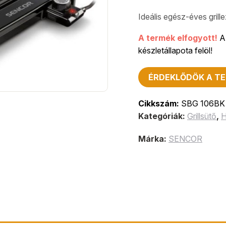
Ideális egész-éves gril
A termék elfogyott!
A 
készletállapota felöl!
ÉRDEKLŐDÖK A TE
Cikkszám:
SBG 106BK
Kategóriák:
Grillsütő
,
H
Márka:
SENCOR