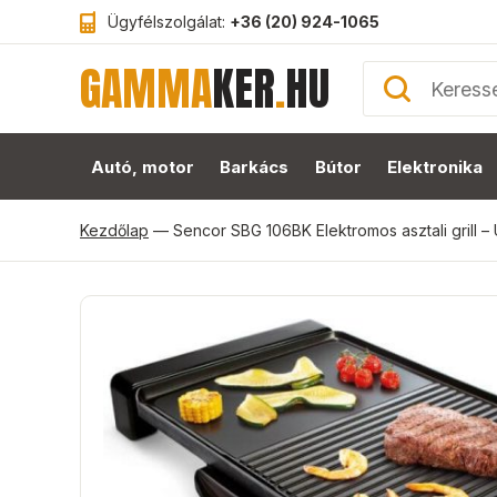
Ügyfélszolgálat:
+36 (20) 924-1065
GAMMA
KER
.
HU
Autó, motor
Barkács
Bútor
Elektronika
Kezdőlap
—
Sencor SBG 106BK Elektromos asztali grill –