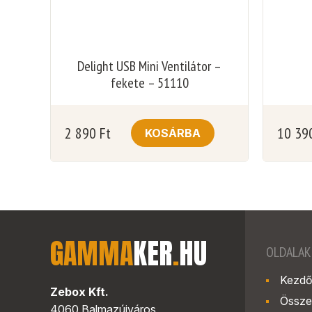
Delight USB Mini Ventilátor –
fekete – 51110
2 890
Ft
10 39
KOSÁRBA
GAMMA
KER
.
HU
OLDALAK
Kezdő
Zebox Kft.
Össze
4060 Balmazújváros,