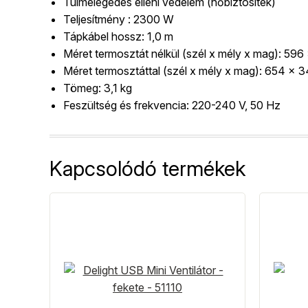
Túlmelegedés elleni védelem (hőbiztosíték)
Teljesítmény : 2300 W
Tápkábel hossz: 1,0 m
Méret termosztát nélkül (szél x mély x mag): 5
Méret termosztáttal (szél x mély x mag): 654 x
Tömeg: 3,1 kg
Feszültség és frekvencia: 220-240 V, 50 Hz
Kapcsolódó termékek