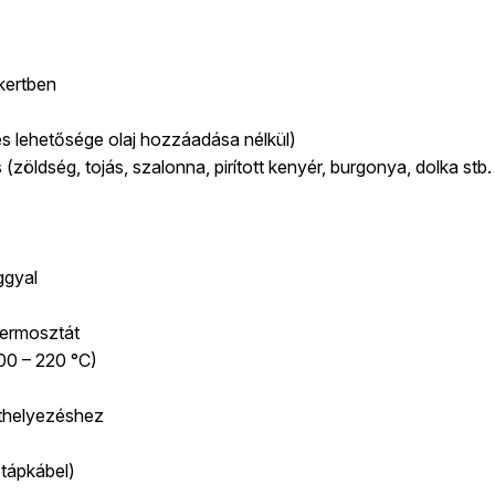
kertben
lezés lehetősége olaj hozzáadása nélkül)
zöldség, tojás, szalonna, pirított kenyér, burgonya, dolka stb. g
ggyal
ermosztát
00 – 220 °C)
áthelyezéshez
 tápkábel)