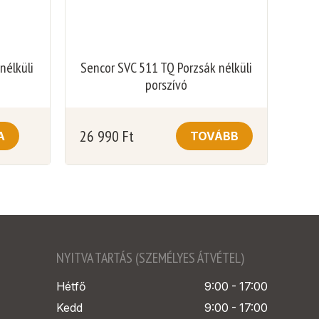
nélküli
Sencor SVC 511 TQ Porzsák nélküli
porszívó
26 990
Ft
A
TOVÁBB
NYITVA TARTÁS (SZEMÉLYES ÁTVÉTEL)
Hétfő
9:00 - 17:00
Kedd
9:00 - 17:00