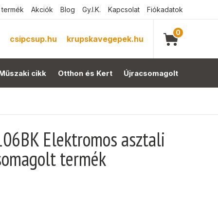
 termék
Akciók
Blog
Gy.I.K.
Kapcsolat
Fiókadatok
0
csipcsup.hu
krupskavegepek.hu
Műszaki cikk
Otthon és Kert
Újracsomagolt
106BK Elektromos asztali
csomagolt termék