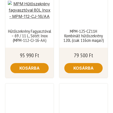
Hűtőszekrény Fagyasztóval
MPM-125-CZ11H
– 69 / 11 L, Sötét Inox
Kombinált hűtőszekrény
(MPM-112-CJ-16-AA)
120L (csak 116cm magas!)
95 990
Ft
79 500
Ft
KOSÁRBA
KOSÁRBA