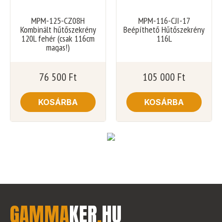
MPM-125-CZ08H
MPM-116-CJI-17
Kombinált hűtőszekrény
Beépíthető Hűtőszekrény
120L fehér (csak 116cm
116L
magas!)
76 500
Ft
105 000
Ft
KOSÁRBA
KOSÁRBA
GAMMA
KER
.
HU