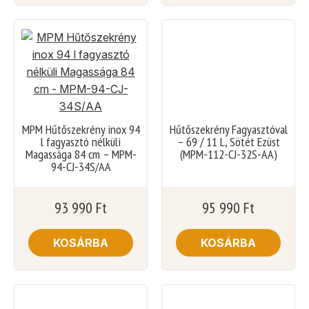
MPM Hűtőszekrény inox 94
Hűtőszekrény Fagyasztóval
l fagyasztó nélküli
– 69 / 11 L, Sötét Ezüst
Magassága 84 cm – MPM-
(MPM-112-CJ-32S-AA)
94-CJ-34S/AA
93 990
Ft
95 990
Ft
KOSÁRBA
KOSÁRBA