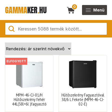
GAMMA
KER
.
HU
0
Menü
ELFOGYOTT
MPM-46-CJ-01/H
Hűtőszekrény Fagyasztóval
Hűtőszekrény fehér
38/6 L Fekete (MPM-46-CJ-
44L(38l+6l )fagyasztó
02-E)