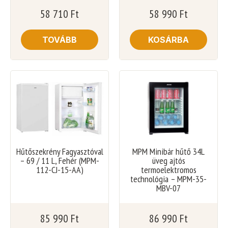
58 710
Ft
58 990
Ft
TOVÁBB
KOSÁRBA
Hűtőszekrény Fagyasztóval
MPM Minibár hűtő 34L
– 69 / 11 L, Fehér (MPM-
üveg ajtós
112-CJ-15-AA)
termoelektromos
technológia – MPM-35-
MBV-07
85 990
Ft
86 990
Ft