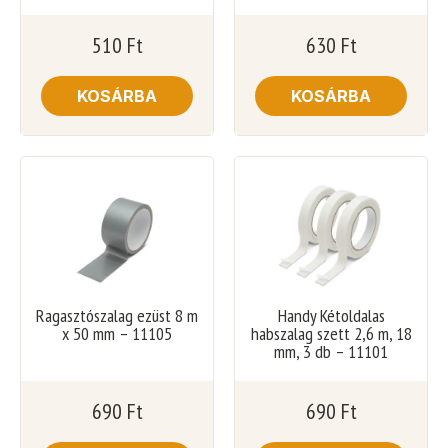
510
Ft
630
Ft
KOSÁRBA
KOSÁRBA
Ragasztószalag ezüst 8 m
Handy Kétoldalas
x 50 mm – 11105
habszalag szett 2,6 m, 18
mm, 3 db – 11101
690
Ft
690
Ft