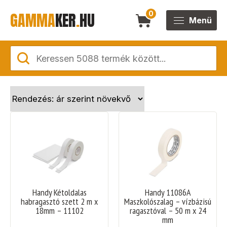
GAMMA
KER
.
HU
0
Menü
Handy Kétoldalas
Handy 11086A
habragasztó szett 2 m x
Maszkolószalag – vízbázisú
18mm – 11102
ragasztóval – 50 m x 24
mm