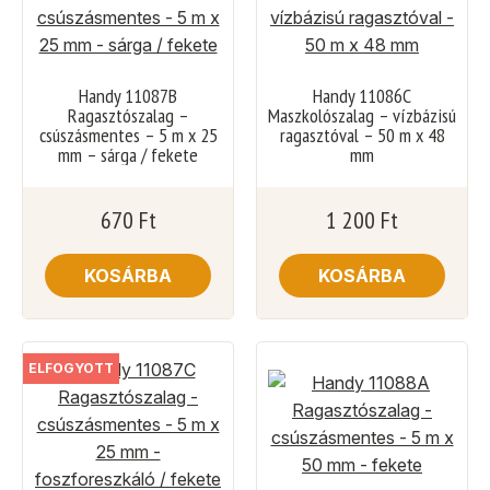
Handy 11087B
Handy 11086C
Ragasztószalag –
Maszkolószalag – vízbázisú
csúszásmentes – 5 m x 25
ragasztóval – 50 m x 48
mm – sárga / fekete
mm
670
Ft
1 200
Ft
KOSÁRBA
KOSÁRBA
ELFOGYOTT