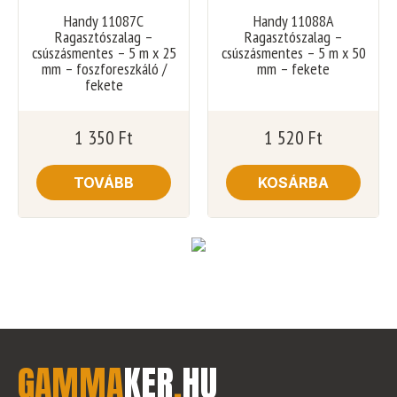
Handy 11087C
Handy 11088A
Ragasztószalag –
Ragasztószalag –
csúszásmentes – 5 m x 25
csúszásmentes – 5 m x 50
mm – foszforeszkáló /
mm – fekete
fekete
1 350
Ft
1 520
Ft
TOVÁBB
KOSÁRBA
GAMMA
KER
.
HU