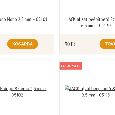
ugó Mono 2,5 mm – 05101
JACK aljzat beépíthető S
6,3 mm – 05130
90
Ft
KOSÁRBA
TOV
ELFOGYOTT