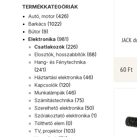
TERMÉKKATEGÓRIÁK
Autó, motor
(426)
Barkács
(1022)
Bútor
(9)
Elektronika
(981)
JACK d
Csatlakozók
(226)
Elosztók, hosszabbítók
(68)
Hang- és Fénytechnika
60
Ft
(241)
Háztartási elektronika
(46)
Kapcsolók
(120)
Munkalámpák
(46)
Számítástechnika
(75)
Szerelhető elektronika
(50)
Szórakoztató elektronika
(1)
Tölthető elem
(0)
TV, projektor
(103)