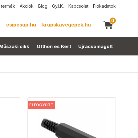
 termék
Akciók
Blog
Gy.I.K.
Kapcsolat
Fiókadatok
0
csipcsup.hu
krupskavegepek.hu
Műszaki cikk
Otthon és Kert
Újracsomagolt
ELFOGYOTT