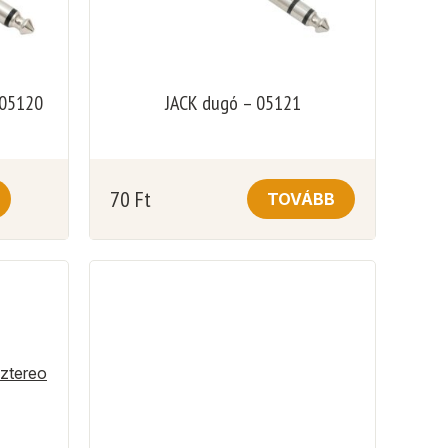
 05120
JACK dugó – 05121
70
Ft
TOVÁBB