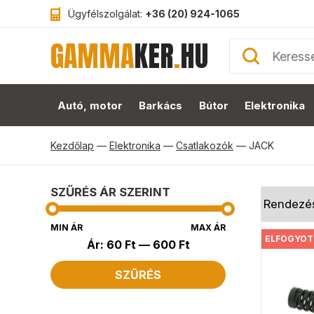
Ügyfélszolgálat:
+36 (20) 924-1065
GAMMA
KER
.
HU
Autó, motor
Barkács
Bútor
Elektronika
Kezdőlap
—
Elektronika
—
Csatlakozók
—
JACK
SZŰRÉS ÁR SZERINT
MIN ÁR
MAX ÁR
ELFOGYOT
Ár:
60 Ft
—
600 Ft
SZŰRÉS