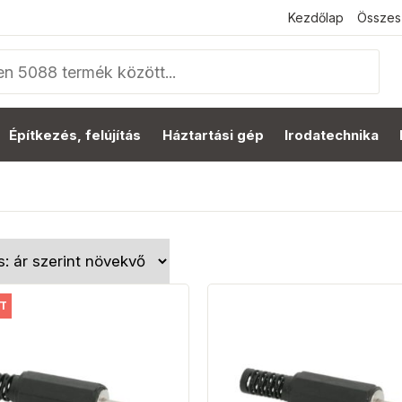
Kezdőlap
Összes
Építkezés, felújítás
Háztartási gép
Irodatechnika
T