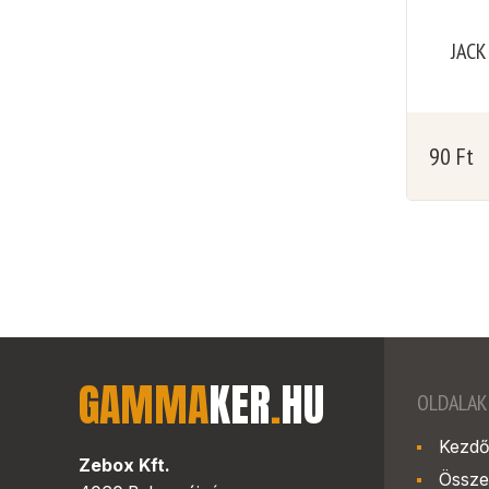
JACK
90
Ft
GAMMA
KER
.
HU
OLDALAK
Kezdő
Zebox Kft.
Össze