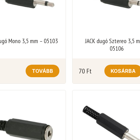
ugó Mono 3,5 mm – 05103
JACK dugó Sztereo 3,5 
05106
70
Ft
TOVÁBB
KOSÁRBA