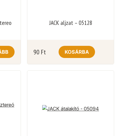
ztereo
JACK aljzat – 05128
90
Ft
ÁBB
KOSÁRBA