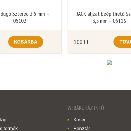
 dugó Sztereo 2,5 mm –
JACK aljzat beépíthető S
05102
3,5 mm – 05116
100
Ft
KOSÁRBA
TOV
WEBÁRUHÁZ INFÓ
lap
Kosár
s termék
Pénztár