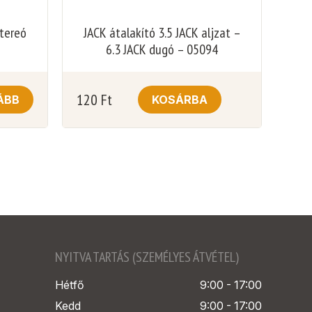
ztereó
JACK átalakító 3.5 JACK aljzat –
6.3 JACK dugó – 05094
120
Ft
ÁBB
KOSÁRBA
NYITVA TARTÁS (SZEMÉLYES ÁTVÉTEL)
Hétfő
9:00 - 17:00
Kedd
9:00 - 17:00