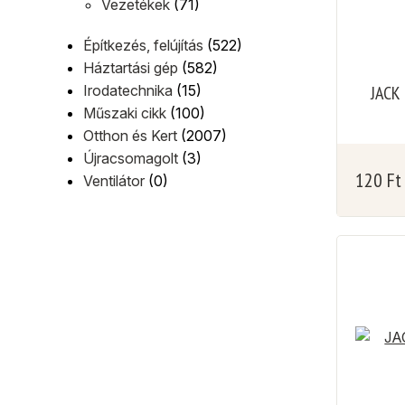
Vezetékek
(71)
Építkezés, felújítás
(522)
Háztartási gép
(582)
Irodatechnika
(15)
JACK 
Műszaki cikk
(100)
Otthon és Kert
(2007)
Újracsomagolt
(3)
120
Ft
Ventilátor
(0)