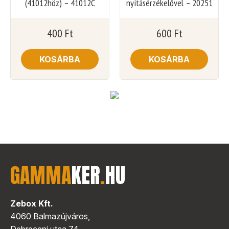
(41012höz) – 41012C
nyitásérzékelővel – 20251
400
Ft
600
Ft
KOSÁRBA
KOSÁRBA
GAMMA
KER
.
HU
Zebox Kft.
4060 Balmazújváros,