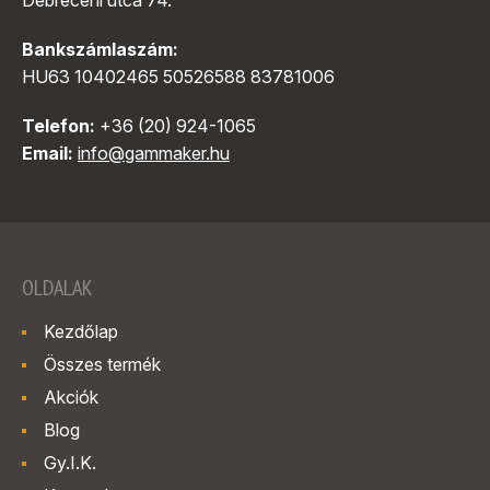
Debreceni utca 74.
Bankszámlaszám:
HU63 10402465 50526588 83781006
Telefon:
+36 (20) 924-1065
Email:
info@gammaker.hu
OLDALAK
Kezdőlap
Összes termék
Akciók
Blog
Gy.I.K.