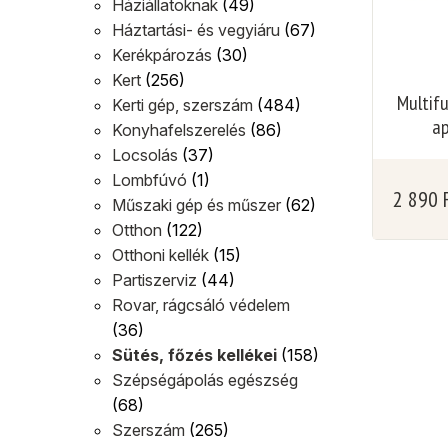
Háziállatoknak
(49)
Háztartási- és vegyiáru
(67)
Kerékpározás
(30)
Kert
(256)
Multifu
Kerti gép, szerszám
(484)
ap
Konyhafelszerelés
(86)
Locsolás
(37)
Lombfúvó
(1)
2 890
Műszaki gép és műszer
(62)
Otthon
(122)
Otthoni kellék
(15)
Partiszerviz
(44)
Rovar, rágcsáló védelem
(36)
Sütés, főzés kellékei
(158)
Szépségápolás egészség
(68)
Szerszám
(265)