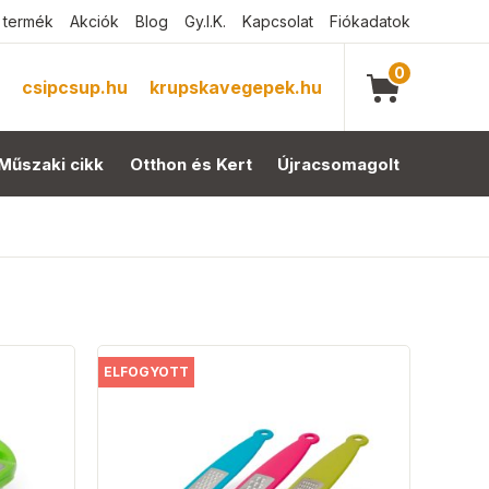
 termék
Akciók
Blog
Gy.I.K.
Kapcsolat
Fiókadatok
0
csipcsup.hu
krupskavegepek.hu
Műszaki cikk
Otthon és Kert
Újracsomagolt
ELFOGYOTT