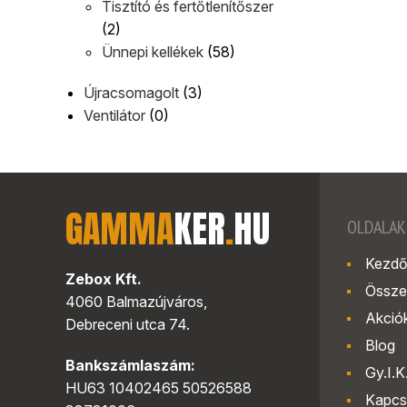
Tisztító és fertőtlenítőszer
(2)
Ünnepi kellékek
(58)
Újracsomagolt
(3)
Ventilátor
(0)
GAMMA
KER
.
HU
OLDALAK
Kezdő
Zebox Kft.
Össze
4060 Balmazújváros,
Akció
Debreceni utca 74.
Blog
Bankszámlaszám:
Gy.I.K
HU63 10402465 50526588
Kapcs