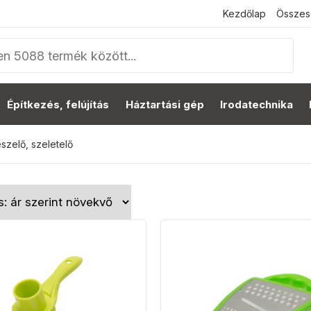
Kezdőlap
Összes
Építkezés, felújítás
Háztartási gép
Irodatechnika
szelő, szeletelő