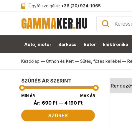
Ügyfélszolgálat:
+36 (20) 924-1065
GAMMA
KER
.
HU
Autó, motor
Barkács
Bútor
Elektronika
Kezdőlap
—
Otthon és Kert
—
Sütés, főzés kellékei
—
Re
SZŰRÉS ÁR SZERINT
MIN ÁR
MAX ÁR
Ár:
690 Ft
—
4 190 Ft
SZŰRÉS