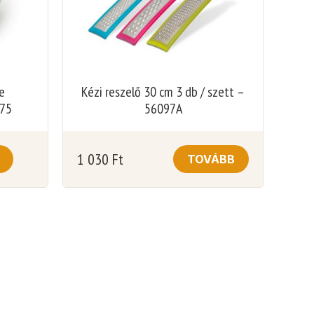
e
Kézi reszelő 30 cm 3 db / szett –
375
56097A
1 030
Ft
TOVÁBB