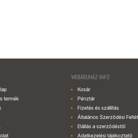
WEBÁRUHÁZ INFÓ
lap
Kosár
s termék
Pénztár
k
Fizetés és szállítás
Általános Szerződési Felté
.
Elállás a szerződéstől
olat
Adatkezelési tájékoztató