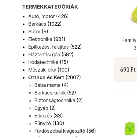
TERMÉKKATEGÓRIÁK
Autó, motor
(426)
Barkács
(1022)
Bútor
(9)
Elektronika
(981)
Family
z
Építkezés, felújítás
(522)
Háztartási gép
(582)
Irodatechnika
(15)
690
Ft
Műszaki cikk
(100)
Otthon és Kert
(2007)
Baba mama
(4)
Barkács kellék
(52)
Biztonságtechnika
(2)
Egyéb
(2)
Étkezés
(33)
Fűnyíró
(130)
Fürdőszobai kiegészítő
(56)