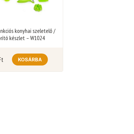
nkciós konyhai szeletelő /
rító készlet – W1024
Ft
KOSÁRBA