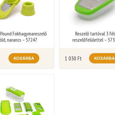
 Pound Fokhagymareszelő
Reszelő tartóval 3 fél
öld, narancs – 57247
reszelőfelülettel – 57
1 030
Ft
KOSÁRBA
KOSÁRBA