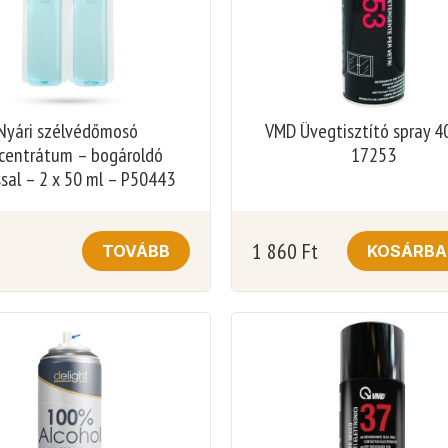
Nyári szélvédőmosó
VMD Üvegtisztító spray 4
centrátum – bogároldó
17253
sal – 2 x 50 ml – P50443
1 860
Ft
TOVÁBB
KOSÁRBA