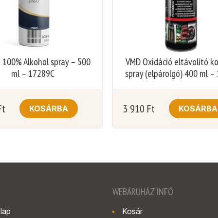
t 100% Alkohol spray – 500
VMD Oxidáció eltávolító k
ml – 17289C
spray (elpárolgó) 400 ml –
Ft
3 910
Ft
KOSÁRBA
KOSÁRBA
WEBÁRUHÁZ INFÓ
lap
Kosár