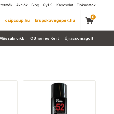
 termék
Akciók
Blog
Gy.I.K.
Kapcsolat
Fiókadatok
0
csipcsup.hu
krupskavegepek.hu
Műszaki cikk
Otthon és Kert
Újracsomagolt