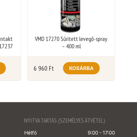
ontakt
VMD 17270 Sűrített levegő-spray
 17237
– 400 ml
6 960
Ft
KOSÁRBA
NYITVA TARTÁS (SZEMÉLYES ÁTVÉTEL)
Hétfő
9:00 - 17:00