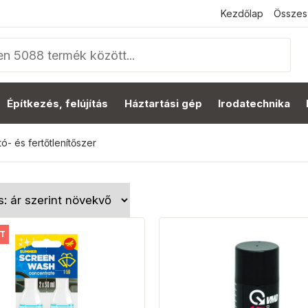
Kezdőlap
Összes
Építkezés, felújítás
Háztartási gép
Irodatechnika
tó- és fertőtlenítőszer
T