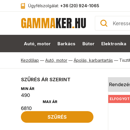
Ügyfélszolgálat:
+36 (20) 924-1065
GAMMA
KER
.
HU
Autó, motor
Barkács
Bútor
Elektronika
Kezdőlap
—
Autó, motor
—
Ápolás, karbantartás
—
Tisztí
SZŰRÉS ÁR SZERINT
MIN ÁR
ELFOGYOT
MAX ÁR
SZŰRÉS