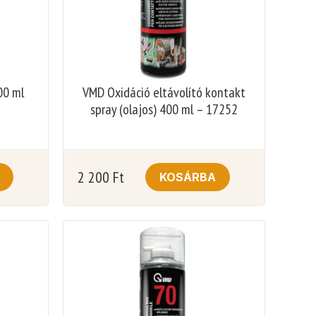
00 ml
VMD Oxidáció eltávolító kontakt
spray (olajos) 400 ml – 17252
2 200
Ft
KOSÁRBA