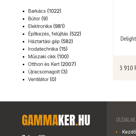
Barkács
(1022)
Bútor
(9)
Elektronika
(981)
Építkezés, felújítás
(522)
Deligh
Háztartási gép
(582)
Irodatechnika
(15)
Műszaki cikk
(100)
Otthon és Kert
(2007)
3 910
Újracsomagolt
(3)
Ventilátor
(0)
GAMMA
KER
.
HU
OLDALAK
Kezdő