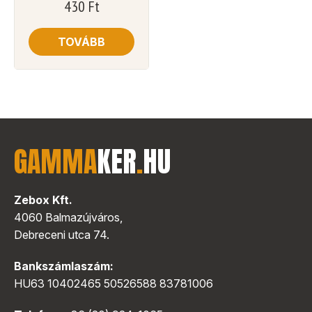
430
Ft
TOVÁBB
GAMMA
KER
.
HU
Zebox Kft.
4060 Balmazújváros,
Debreceni utca 74.
Bankszámlaszám:
HU63 10402465 50526588 83781006