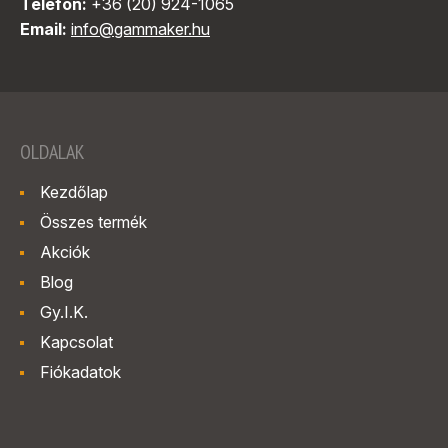
Telefon:
+36 (20) 924-1065
Email:
info@gammaker.hu
OLDALAK
Kezdőlap
Összes termék
Akciók
Blog
Gy.I.K.
Kapcsolat
Fiókadatok