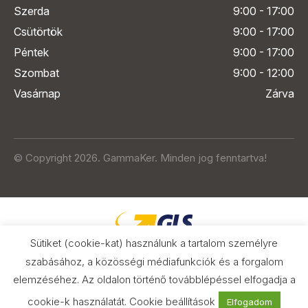
Szerda
9:00 - 17:00
Csütörtök
9:00 - 17:00
Péntek
9:00 - 17:00
Szombat
9:00 - 12:00
Vasárnap
Zárva
© Copyright 2026. GammaKer. Minden jog fenntartva!
Sütiket (cookie-kat) használunk a tartalom személyre
szabásához, a közösségi médiafunkciók és a forgalom
elemzéséhez. Az oldalon történő továbblépéssel elfogadja a
Árak és paraméterek összehasonlítása
az Árukeresőn
cookie-k használatát.
Cookie beállítások
Elfogadom