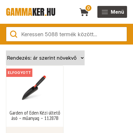
GAMMA
KER
.
HU
0
Menü
ELFOGYOTT
Garden of Eden Kézi ültető
ásó – műanyag – 11287B