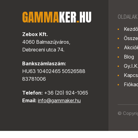
GAMMA
KER
.
HU
OLDALAK
Kezdő
Zebox Kft.
Össze
4060 Balmazújváros,
Akció
Debreceni utca 74.
Blog
Bankszámlaszám:
Gy.I.K
HU63 10402465 50526588
Kapcs
83781006
Fióka
Telefon:
+36 (20) 924-1065
Email:
info@gammaker.hu
© Copyri