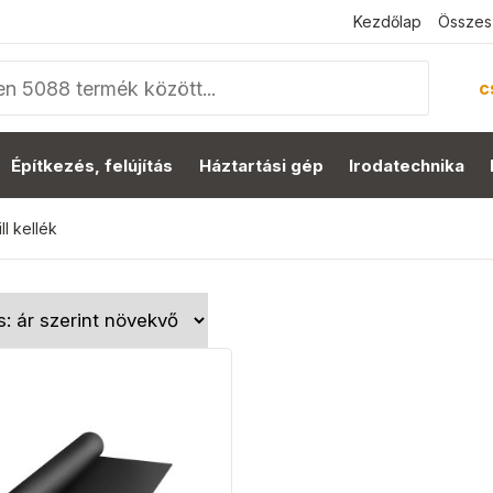
Kezdőlap
Összes
c
Építkezés, felújítás
Háztartási gép
Irodatechnika
ill kellék