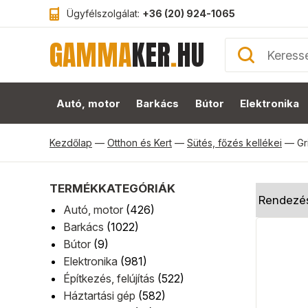
Ügyfélszolgálat:
+36 (20) 924-1065
GAMMA
KER
.
HU
Autó, motor
Barkács
Bútor
Elektronika
Kezdőlap
—
Otthon és Kert
—
Sütés, főzés kellékei
—
Gr
TERMÉKKATEGÓRIÁK
Autó, motor
(426)
Barkács
(1022)
Bútor
(9)
Elektronika
(981)
Építkezés, felújítás
(522)
Háztartási gép
(582)