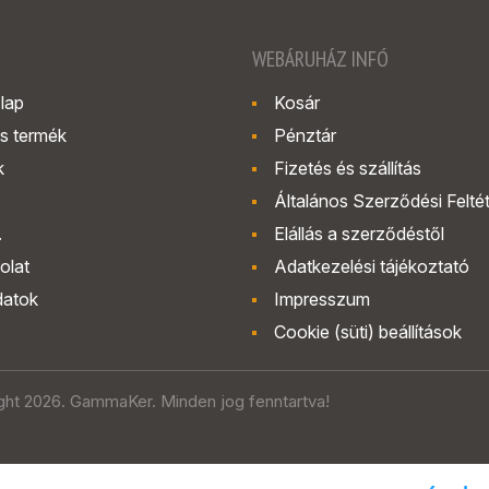
WEBÁRUHÁZ INFÓ
lap
Kosár
s termék
Pénztár
k
Fizetés és szállítás
Általános Szerződési Felté
.
Elállás a szerződéstől
olat
Adatkezelési tájékoztató
datok
Impresszum
Cookie (süti) beállítások
ght 2026. GammaKer. Minden jog fenntartva!