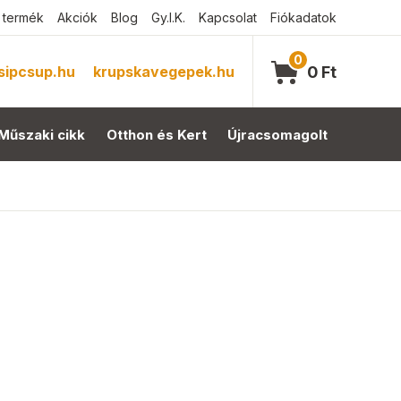
 termék
Akciók
Blog
Gy.I.K.
Kapcsolat
Fiókadatok
0
sipcsup.hu
krupskavegepek.hu
0
Ft
Műszaki cikk
Otthon és Kert
Újracsomagolt