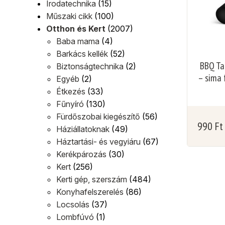
Irodatechnika
(15)
Műszaki cikk
(100)
Otthon és Kert
(2007)
Baba mama
(4)
Barkács kellék
(52)
BBQ Ta
Biztonságtechnika
(2)
– sima 
Egyéb
(2)
Étkezés
(33)
Fűnyíró
(130)
Fürdőszobai kiegészítő
(56)
990
Ft
Háziállatoknak
(49)
Háztartási- és vegyiáru
(67)
Kerékpározás
(30)
Kert
(256)
Kerti gép, szerszám
(484)
Konyhafelszerelés
(86)
Locsolás
(37)
Lombfúvó
(1)