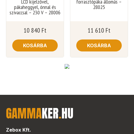
LCD kijelzővel,
forrasztópáka állomás –
pákaheggyel, ónnal és
28025
szivaccsal – 230 V – 28006
10 840
Ft
11 610
Ft
KOSÁRBA
KOSÁRBA
GAMMA
KER
.
HU
Zebox Kft.