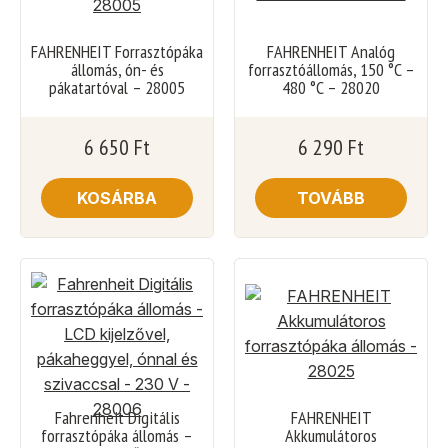
FAHRENHEIT Forrasztópáka
FAHRENHEIT Analóg
állomás, ón- és
forrasztóállomás, 150 °C –
pákatartóval – 28005
480 °C – 28020
6 650
Ft
6 290
Ft
KOSÁRBA
TOVÁBB
Fahrenheit Digitális
FAHRENHEIT
forrasztópáka állomás –
Akkumulátoros