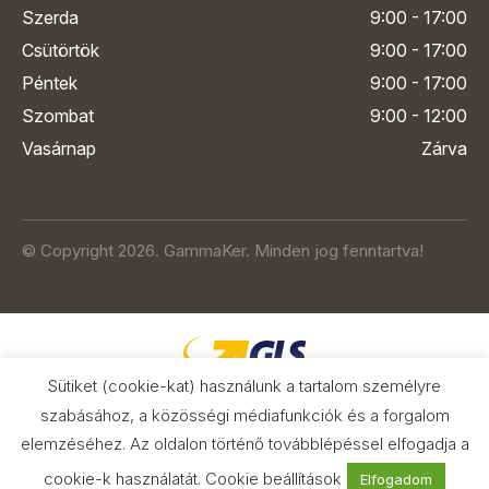
Szerda
9:00 - 17:00
Csütörtök
9:00 - 17:00
Péntek
9:00 - 17:00
Szombat
9:00 - 12:00
Vasárnap
Zárva
© Copyright 2026. GammaKer. Minden jog fenntartva!
Sütiket (cookie-kat) használunk a tartalom személyre
szabásához, a közösségi médiafunkciók és a forgalom
elemzéséhez. Az oldalon történő továbblépéssel elfogadja a
Árak és paraméterek összehasonlítása
az Árukeresőn
cookie-k használatát.
Cookie beállítások
Elfogadom