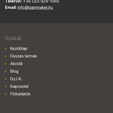
Telefon:
+36 (20) 924-1065
Email:
info@gammaker.hu
OLDALAK
Kezdőlap
Összes termék
Akciók
Blog
Gy.I.K.
Kapcsolat
Fiókadatok