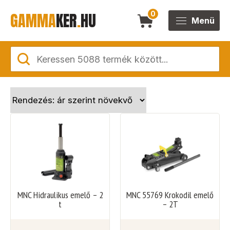
GAMMA
KER
.
HU
0
Menü
MNC Hidraulikus emelő – 2
MNC 55769 Krokodil emelő
t
– 2T