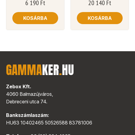
6 190
Ft
20 140
Ft
KOSÁRBA
KOSÁRBA
GAMMA
KER
.
HU
Zebox Kft.
4060 Balmazújváros,
Debreceni utca 74.
Bankszámlaszám:
HU63 10402465 50526588 83781006