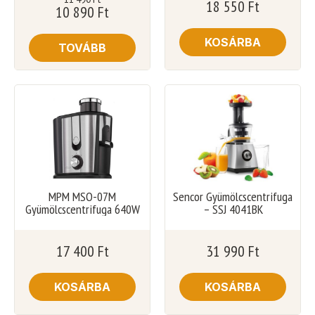
18 550
Ft
10 890
Ft
KOSÁRBA
TOVÁBB
MPM MSO-07M
Sencor Gyümölcscentrifuga
Gyümölcscentrifuga 640W
– SSJ 4041BK
17 400
Ft
31 990
Ft
KOSÁRBA
KOSÁRBA