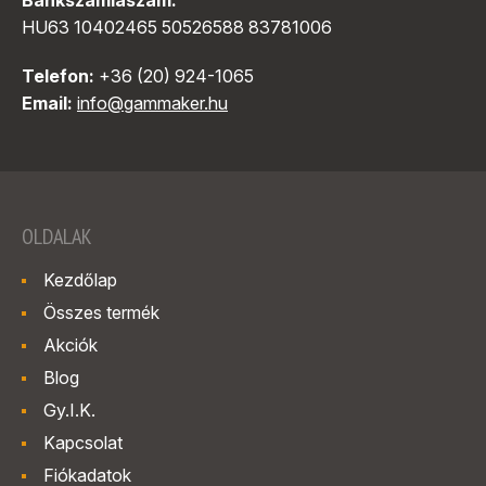
Bankszámlaszám:
HU63 10402465 50526588 83781006
Telefon:
+36 (20) 924-1065
Email:
info@gammaker.hu
OLDALAK
Kezdőlap
Összes termék
Akciók
Blog
Gy.I.K.
Kapcsolat
Fiókadatok