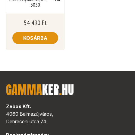
5030
54 490
Ft
KOSÁRBA
GAMMA
KER
.
HU
Zebox Kft.
4060 Balmazújváros,
Debreceni utca 74.