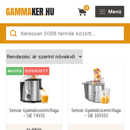
GAMMA
KER
.
HU
0
Menü
AKCIÓS
ELFOGYOTT
Sencor Gyümölcscentrifuga
Sencor Gyümölcscentrifuga
– SJE 741SS
– SJE 1055SS
11 490
Ft