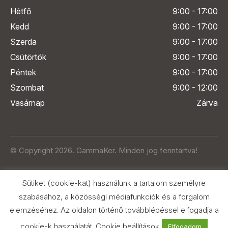
Hétfő
9:00 - 17:00
Kedd
9:00 - 17:00
Szerda
9:00 - 17:00
Csütörtök
9:00 - 17:00
Péntek
9:00 - 17:00
Szombat
9:00 - 12:00
Vasárnap
Zárva
© Copyright 2026. GammaKer. Minden jog fenntartva!
Sütiket (cookie-kat) használunk a tartalom személyre
szabásához, a közösségi médiafunkciók és a forgalom
elemzéséhez. Az oldalon történő továbblépéssel elfogadja a
Árak és paraméterek összehasonlítása
az Árukeresőn
cookie-k használatát.
Cookie beállítások
Elfogadom