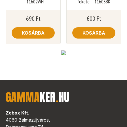
– 11602WH
fekete – 11603BK
690
Ft
600
Ft
KOSÁRBA
KOSÁRBA
GAMMA
KER
.
HU
Zebox Kft.
4060 Balmazújváros,