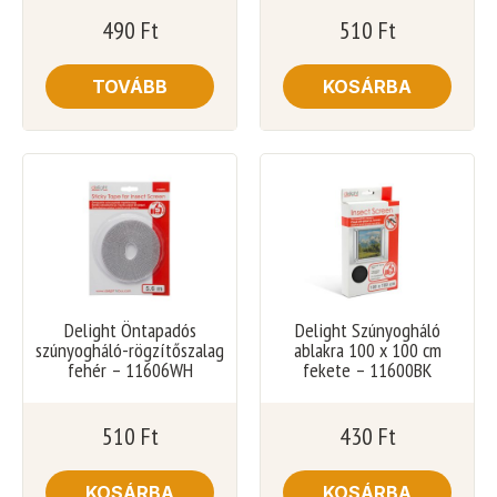
490
Ft
510
Ft
TOVÁBB
KOSÁRBA
Delight Öntapadós
Delight Szúnyogháló
szúnyogháló-rögzítőszalag
ablakra 100 x 100 cm
fehér – 11606WH
fekete – 11600BK
510
Ft
430
Ft
KOSÁRBA
KOSÁRBA