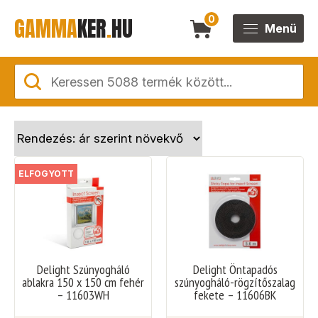
GAMMA
KER
.
HU
0
Menü
ELFOGYOTT
Delight Szúnyogháló
Delight Öntapadós
ablakra 150 x 150 cm fehér
szúnyogháló-rögzítőszalag
– 11603WH
fekete – 11606BK