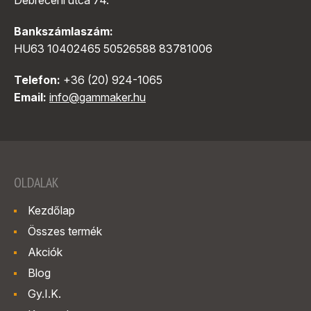
Debreceni utca 74.
Bankszámlaszám:
HU63 10402465 50526588 83781006
Telefon:
+36 (20) 924-1065
Email:
info@gammaker.hu
OLDALAK
Kezdőlap
Összes termék
Akciók
Blog
Gy.I.K.