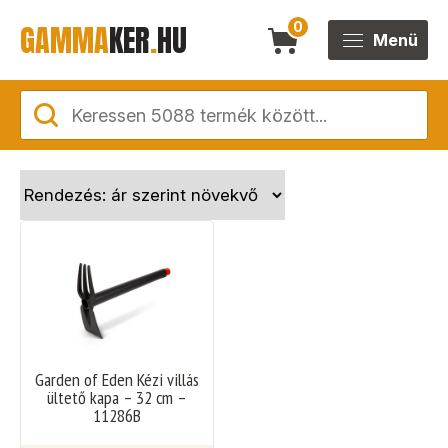
GAMMA
KER
.
HU
0
Menü
Garden of Eden Kézi villás
ültető kapa – 32 cm –
11286B