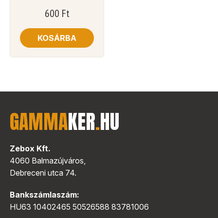
600
Ft
KOSÁRBA
GAMMA
KER
.
HU
Zebox Kft.
4060 Balmazújváros,
Debreceni utca 74.
Bankszámlaszám:
HU63 10402465 50526588 83781006