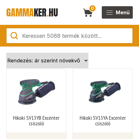
GAMMA
KER
.
HU
0
Menü
Hikoki SV13YB Excenter
Hikoki SV13YA Excenter
csiszoló
csiszoló