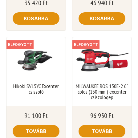
35 420
Ft
46 940
Ft
KOSÁRBA
KOSÁRBA
ELFOGYOTT
ELFOGYOTT
Hikoki SV15YC Excenter
MILWAUKEE ROS 150E-2 6˝
csiszoló
colos (150 mm ) excenter
csiszológép
91 100
Ft
96 930
Ft
TOVÁBB
TOVÁBB