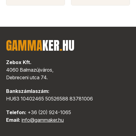
GAMMA
KER
.
HU
Zebox Kft.
4060 Balmazújváros,
Debreceni utca 74.
Bankszámlaszám:
HU63 10402465 50526588 83781006
Telefon:
+36 (20) 924-1065
Email:
info@gammaker.hu