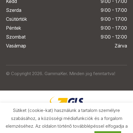
Kedd
9:00 - 17:00
Szerda
9:00 - 17:00
Csütörtök
9:00 - 17:00
Péntek
9:00 - 17:00
Szombat
9:00 - 12:00
Vasárnap
Zárva
© Copyright 2026. GammaKer. Minden jog fenntartva!
Sütiket (cookie-kat) használunk a tartalom személyre
szabásához, a közösségi médiafunkciók és a forgalom
elemzéséhez. Az oldalon történő továbblépéssel elfogadja a
Árak és paraméterek összehasonlítása