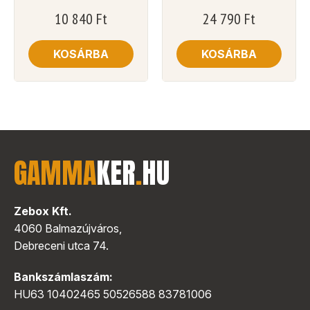
10 840
Ft
24 790
Ft
KOSÁRBA
KOSÁRBA
GAMMA
KER
.
HU
Zebox Kft.
4060 Balmazújváros,
Debreceni utca 74.
Bankszámlaszám:
HU63 10402465 50526588 83781006