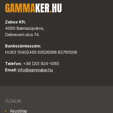
GAMMA
KER
.
HU
Zebox Kft.
4060 Balmazújváros,
Debreceni utca 74.
Bankszámlaszám:
HU63 10402465 50526588 83781006
Telefon:
+36 (20) 924-1065
Email:
info@gammaker.hu
OLDALAK
Kezdőlap