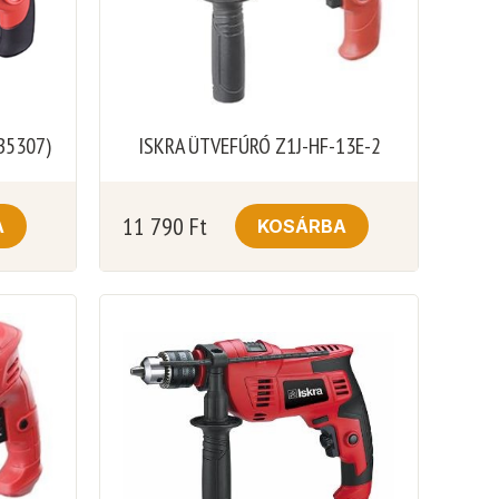
B5307)
ISKRA ÜTVEFÚRÓ Z1J-HF-13E-2
11 790
Ft
A
KOSÁRBA