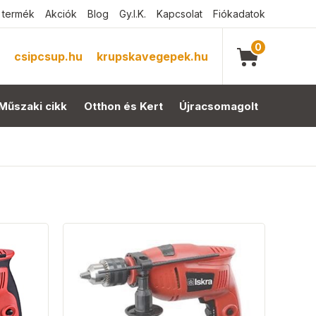
 termék
Akciók
Blog
Gy.I.K.
Kapcsolat
Fiókadatok
0
csipcsup.hu
krupskavegepek.hu
Műszaki cikk
Otthon és Kert
Újracsomagolt