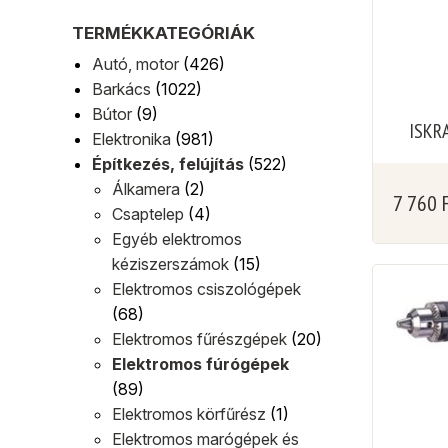
TERMÉKKATEGÓRIÁK
Autó, motor
(426)
Barkács
(1022)
Bútor
(9)
ISKR
Elektronika
(981)
Építkezés, felújítás
(522)
Álkamera
(2)
7 760
Csaptelep
(4)
Egyéb elektromos
kéziszerszámok
(15)
Elektromos csiszológépek
(68)
Elektromos fűrészgépek
(20)
Elektromos fúrógépek
(89)
Elektromos körfűrész
(1)
Elektromos marógépek és