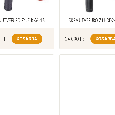
A ÜTVEFÚRÓ Z1JE-KK6-13
ISKRA ÜTVEFÚRÓ Z1J-DD2
0
Ft
14 090
Ft
KOSÁRBA
KOSÁRB