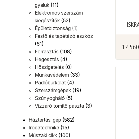
gyaluk
(11)
Elektromos szerszám
kiegészítők
(52)
ISKR
Épületbiztonság
(1)
Festő és tapétázó eszköz
(61)
12 56
Forrasztás
(108)
Hegesztés
(4)
Hőszigetelés
(0)
Munkavédelem
(33)
Padlóburkolat
(4)
Szerszámgépek
(19)
Szúnyogháló
(5)
Vízzáró tömítő paszta
(3)
Háztartási gép
(582)
Irodatechnika
(15)
Műszaki cikk
(100)