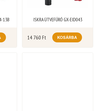
4-13B
ISKRA ÜTVEFÚRÓ GX-EID043
14 760
Ft
A
KOSÁRBA