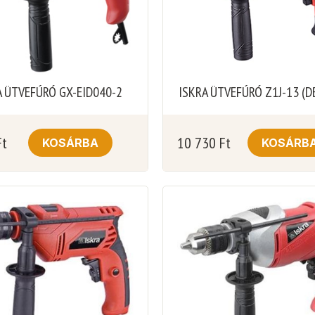
A ÜTVEFÚRÓ GX-EID040-2
ISKRA ÜTVEFÚRÓ Z1J-13 (D
Ft
10 730
Ft
KOSÁRBA
KOSÁRB