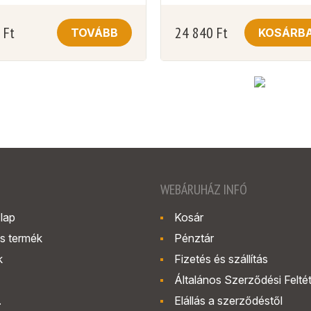
0
Ft
24 840
Ft
TOVÁBB
KOSÁRB
WEBÁRUHÁZ INFÓ
lap
Kosár
s termék
Pénztár
k
Fizetés és szállítás
Általános Szerződési Felté
.
Elállás a szerződéstől