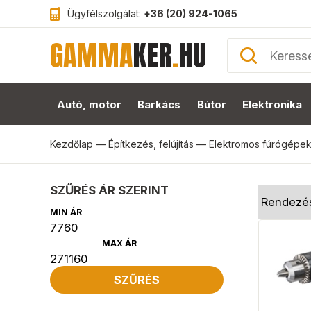
Ügyfélszolgálat:
+36 (20) 924-1065
GAMMA
KER
.
HU
Autó, motor
Barkács
Bútor
Elektronika
Kezdőlap
—
Építkezés, felújítás
—
Elektromos fúrógépe
SZŰRÉS ÁR SZERINT
MIN ÁR
MAX ÁR
SZŰRÉS