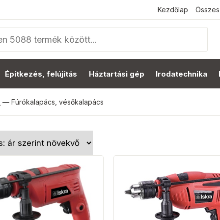
Kezdőlap
Összes
Építkezés, felújítás
Háztartási gép
Irodatechnika
k
—
Fúrókalapács, vésőkalapács