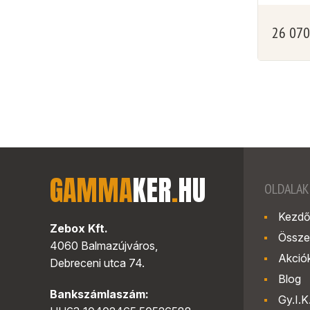
26 07
GAMMA
KER
.
HU
OLDALAK
Kezdő
Zebox Kft.
Össze
4060 Balmazújváros,
Akció
Debreceni utca 74.
Blog
Bankszámlaszám:
Gy.I.K