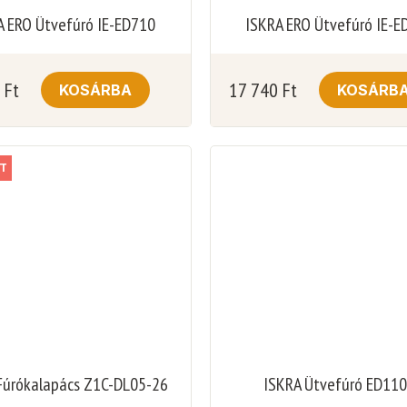
A ERO Ütvefúró IE-ED710
ISKRA ERO Ütvefúró IE-E
0
Ft
17 740
Ft
KOSÁRBA
KOSÁRB
T
Fúrókalapács Z1C-DL05-26
ISKRA Ütvefúró ED11