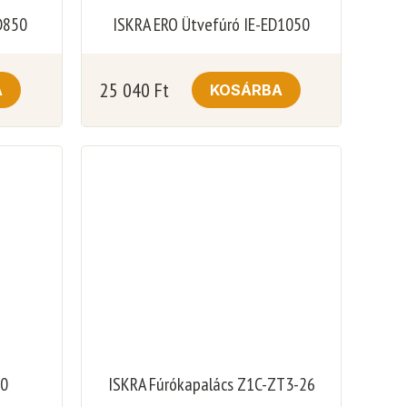
D850
ISKRA ERO Ütvefúró IE-ED1050
25 040
Ft
A
KOSÁRBA
00
ISKRA Fúrókapalács Z1C-ZT3-26