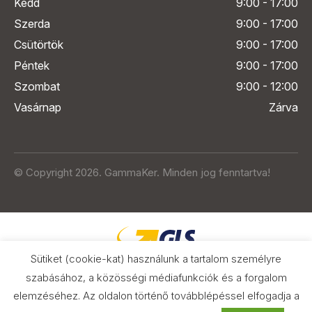
Kedd
9:00 - 17:00
Szerda
9:00 - 17:00
Csütörtök
9:00 - 17:00
Péntek
9:00 - 17:00
Szombat
9:00 - 12:00
Vasárnap
Zárva
© Copyright 2026. GammaKer. Minden jog fenntartva!
Sütiket (cookie-kat) használunk a tartalom személyre
szabásához, a közösségi médiafunkciók és a forgalom
elemzéséhez. Az oldalon történő továbblépéssel elfogadja a
Árak és paraméterek összehasonlítása