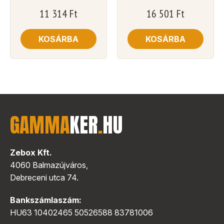
11 314
Ft
16 501
Ft
KOSÁRBA
KOSÁRBA
GAMMA
KER
.
HU
Zebox Kft.
4060 Balmazújváros,
Debreceni utca 74.
Bankszámlaszám:
HU63 10402465 50526588 83781006