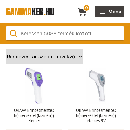
GAMMA
KER
.
HU
0
Menü
ORAVA Érintésmentes
ORAVA Érintésmentes
hőmérséklet(lázmérő)
hőmérséklet(lázmérő)
elemes
elemes 9V