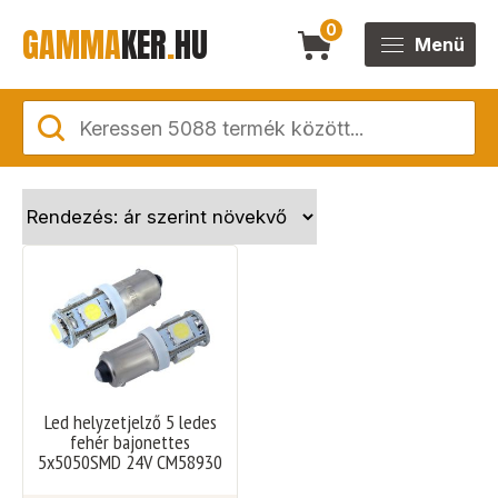
GAMMA
KER
.
HU
0
Menü
Led helyzetjelző 5 ledes
fehér bajonettes
5x5050SMD 24V CM58930