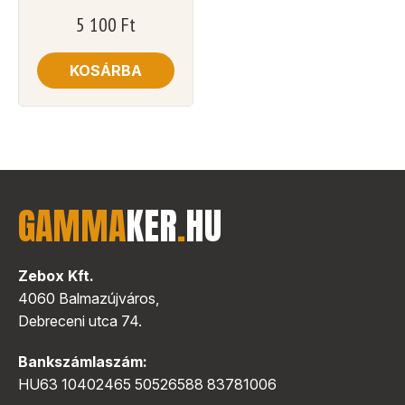
5 100
Ft
KOSÁRBA
GAMMA
KER
.
HU
Zebox Kft.
4060 Balmazújváros,
Debreceni utca 74.
Bankszámlaszám:
HU63 10402465 50526588 83781006