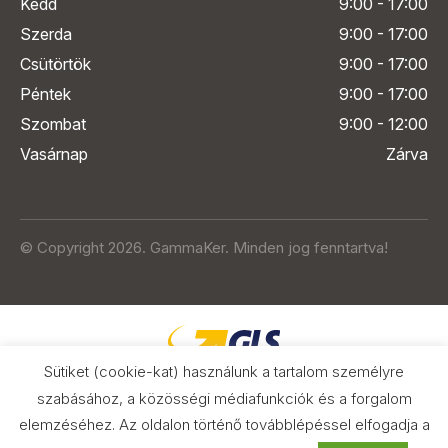
Kedd
9:00 - 17:00
Szerda
9:00 - 17:00
Csütörtök
9:00 - 17:00
Péntek
9:00 - 17:00
Szombat
9:00 - 12:00
Vasárnap
Zárva
© Copyright 2026. GammaKer. Minden jog fenntartva!
Sütiket (cookie-kat) használunk a tartalom személyre
szabásához, a közösségi médiafunkciók és a forgalom
elemzéséhez. Az oldalon történő továbblépéssel elfogadja a
Árak és paraméterek összehasonlítása