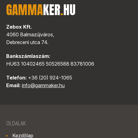
GAMMA
KER
.
HU
Zebox Kft.
4060 Balmazújváros,
Debreceni utca 74.
Bankszámlaszám:
HU63 10402465 50526588 83781006
Telefon:
+36 (20) 924-1065
Email:
info@gammaker.hu
OLDALAK
Kezdőlap