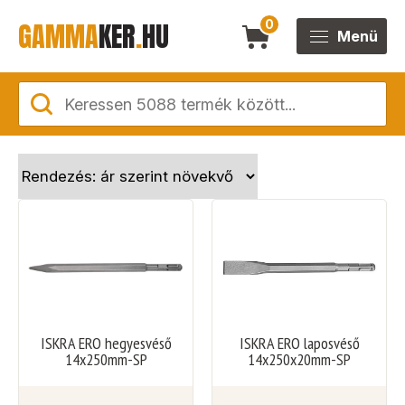
GAMMA
KER
.
HU
0
Menü
ISKRA ERO hegyesvéső
ISKRA ERO laposvéső
14x250mm-SP
14x250x20mm-SP