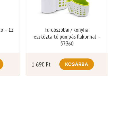
tó – 12
Fürdőszobai / konyhai
eszköztartó pumpás flakonnal –
57360
1 690
Ft
KOSÁRBA