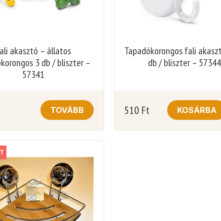
ali akasztó – állatos
Tapadókorongos fali akasz
korongos 3 db / bliszter –
db / bliszter – 57344
57341
510
Ft
TOVÁBB
KOSÁRBA
T