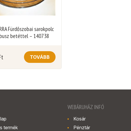
RA Fürdőszobai sarokpolc
usz betéttel – 140738
Ft
TOVÁBB
WEBÁRUHÁZ INFÓ
lap
Kosár
s termék
Pénztár