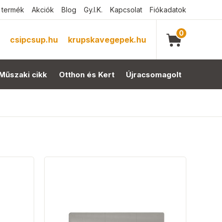
 termék
Akciók
Blog
Gy.I.K.
Kapcsolat
Fiókadatok
0
csipcsup.hu
krupskavegepek.hu
Műszaki cikk
Otthon és Kert
Újracsomagolt