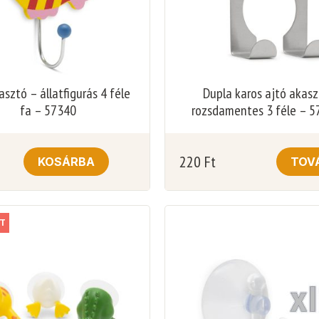
asztó – állatfigurás 4 féle
Dupla karos ajtó akas
fa – 57340
rozsdamentes 3 féle – 5
220
Ft
KOSÁRBA
TOV
T