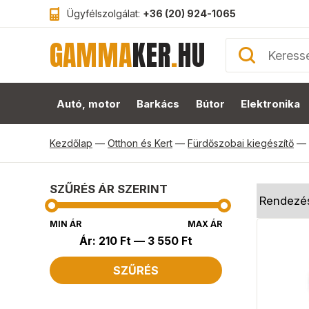
Ügyfélszolgálat:
+36 (20) 924-1065
GAMMA
KER
.
HU
Autó, motor
Barkács
Bútor
Elektronika
Kezdőlap
—
Otthon és Kert
—
Fürdőszobai kiegészítő
—
SZŰRÉS ÁR SZERINT
MIN ÁR
MAX ÁR
Ár:
210 Ft
—
3 550 Ft
SZŰRÉS