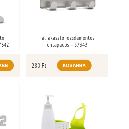
ztó
Fali akasztó rozsdamentes
7342
öntapadós – 57343
280
Ft
ÁBB
KOSÁRBA