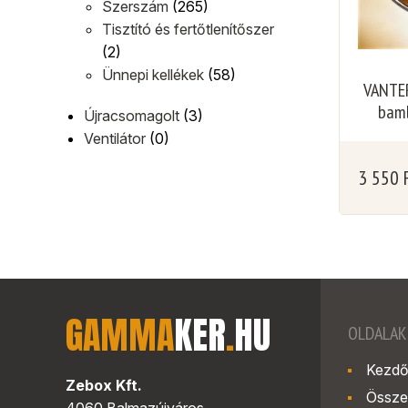
Szerszám
(265)
Tisztító és fertőtlenítőszer
(2)
Ünnepi kellékek
(58)
VANTER
bamb
Újracsomagolt
(3)
Ventilátor
(0)
3 550
GAMMA
KER
.
HU
OLDALAK
Kezdő
Zebox Kft.
Össze