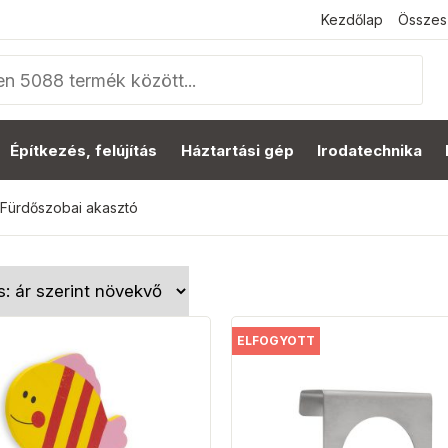
Kezdőlap
Összes
Építkezés, felújítás
Háztartási gép
Irodatechnika
Fürdőszobai akasztó
ELFOGYOTT