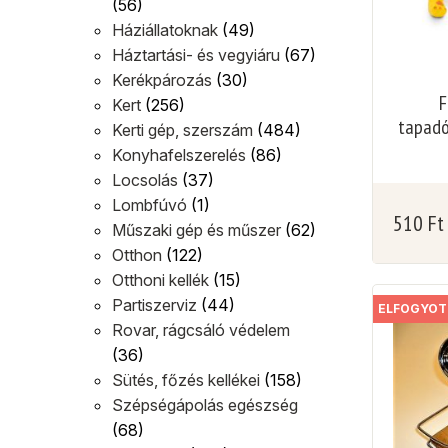
(56)
Háziállatoknak
(49)
Háztartási- és vegyiáru
(67)
Kerékpározás
(30)
F
Kert
(256)
tapadó
Kerti gép, szerszám
(484)
Konyhafelszerelés
(86)
Locsolás
(37)
Lombfúvó
(1)
510
Ft
Műszaki gép és műszer
(62)
Otthon
(122)
Otthoni kellék
(15)
Partiszerviz
(44)
ELFOGYOT
Rovar, rágcsáló védelem
(36)
Sütés, főzés kellékei
(158)
Szépségápolás egészség
(68)