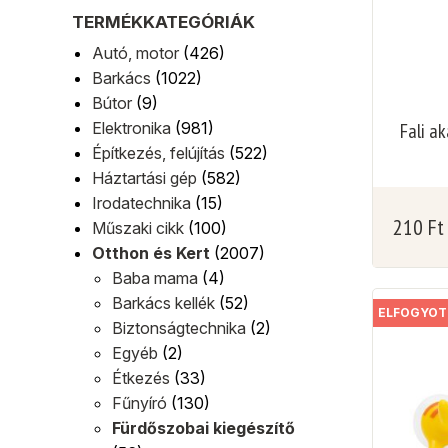
TERMÉKKATEGÓRIÁK
Autó, motor
(426)
Barkács
(1022)
Bútor
(9)
Elektronika
(981)
Fali ak
Építkezés, felújítás
(522)
Háztartási gép
(582)
Irodatechnika
(15)
210
Ft
Műszaki cikk
(100)
Otthon és Kert
(2007)
Baba mama
(4)
Barkács kellék
(52)
ELFOGYOT
Biztonságtechnika
(2)
Egyéb
(2)
Étkezés
(33)
Fűnyíró
(130)
Fürdőszobai kiegészítő