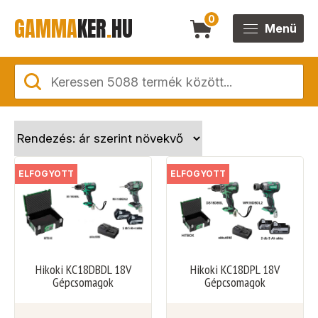
GAMMA
KER
.
HU
0
Menü
ELFOGYOTT
ELFOGYOTT
Hikoki KC18DBDL 18V
Hikoki KC18DPL 18V
Gépcsomagok
Gépcsomagok