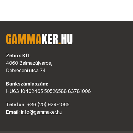
GAMMA
KER
.
HU
Zebox Kft.
4060 Balmazújváros,
Debreceni utca 74.
Bankszámlaszám:
HU63 10402465 50526588 83781006
Telefon:
+36 (20) 924-1065
Email:
info@gammaker.hu