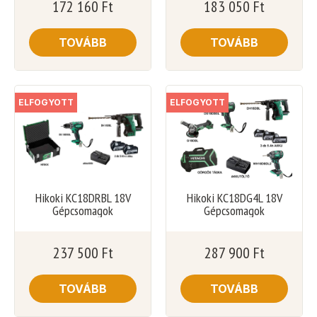
172 160
Ft
183 050
Ft
TOVÁBB
TOVÁBB
ELFOGYOTT
ELFOGYOTT
Hikoki KC18DRBL 18V
Hikoki KC18DG4L 18V
Gépcsomagok
Gépcsomagok
237 500
Ft
287 900
Ft
TOVÁBB
TOVÁBB