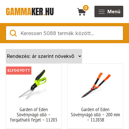
GAMMA
KER
.
HU
0
Menü
ELFOGYOTT
Garden of Eden
Garden of Eden
Sövényvágó olló –
Sövényvágó olló – 200 mm
forgatható fejjel – 11283
– 11283B