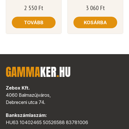
2 550
Ft
3 060
Ft
TOVÁBB
KOSÁRBA
GAMMA
KER
.
HU
Zebox Kft.
4060 Balmazújváros,
Debreceni utca 74.
Bankszámlaszám:
HU63 10402465 50526588 83781006