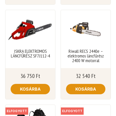
ISKRA ELEKTROMOS
Riwall RECS 2440e –
LÁNCFŰRÉSZ SF7J112-4
elektromos láncfűrész
2400 W motorral
36 750
Ft
32 540
Ft
KOSÁRBA
KOSÁRBA
ELFOGYOTT
ELFOGYOTT