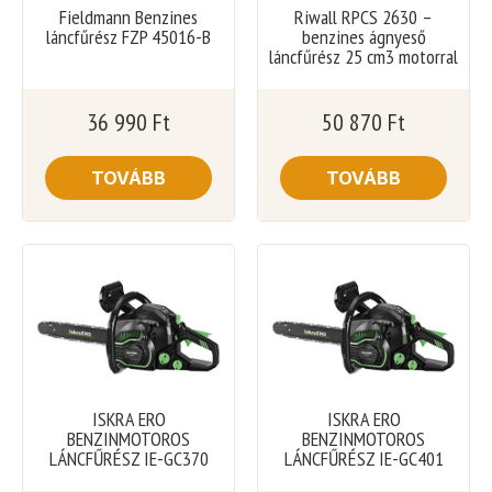
Fieldmann Benzines
Riwall RPCS 2630 –
láncfűrész FZP 45016-B
benzines ágnyeső
láncfűrész 25 cm3 motorral
36 990
Ft
50 870
Ft
TOVÁBB
TOVÁBB
ISKRA ERO
ISKRA ERO
BENZINMOTOROS
BENZINMOTOROS
LÁNCFŰRÉSZ IE-GC370
LÁNCFŰRÉSZ IE-GC401