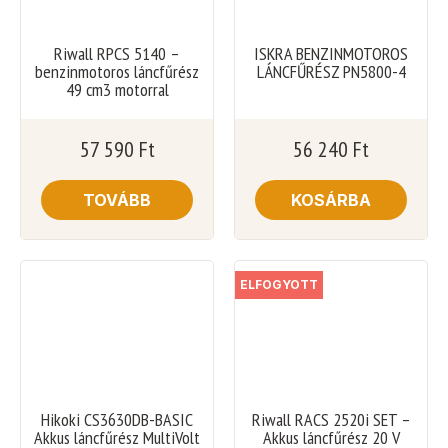
Riwall RPCS 5140 –
ISKRA BENZINMOTOROS
benzinmotoros láncfűrész
LÁNCFŰRÉSZ PN5800-4
49 cm3 motorral
57 590
Ft
56 240
Ft
TOVÁBB
KOSÁRBA
ELFOGYOTT
Hikoki CS3630DB-BASIC
Riwall RACS 2520i SET –
Akkus láncfűrész MultiVolt
Akkus láncfűrész 20 V