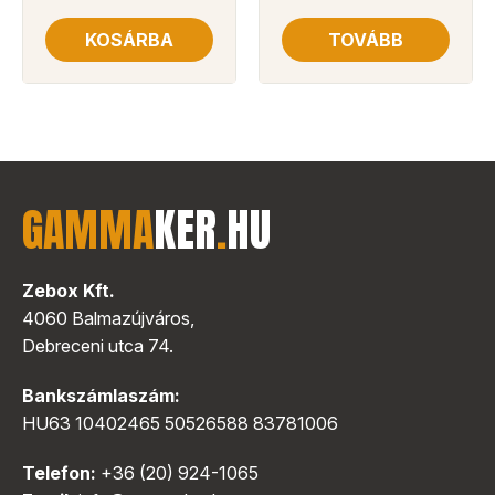
KOSÁRBA
TOVÁBB
GAMMA
KER
.
HU
Zebox Kft.
4060 Balmazújváros,
Debreceni utca 74.
Bankszámlaszám:
HU63 10402465 50526588 83781006
Telefon:
+36 (20) 924-1065