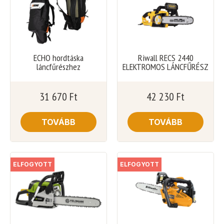
ECHO hordtáska
Riwall RECS 2440
láncfűrészhez
ELEKTROMOS LÁNCFŰRÉSZ
31 670
Ft
42 230
Ft
TOVÁBB
TOVÁBB
ELFOGYOTT
ELFOGYOTT