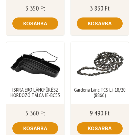
3 350
Ft
3 830
Ft
KOSÁRBA
KOSÁRBA
ISKRA ERO LÁNCFŰRÉSZ
Gardena Lánc TCS Li-18/20
HORDOZÓ TÁLCA IE-BC55
(8866)
5 360
Ft
9 490
Ft
KOSÁRBA
KOSÁRBA