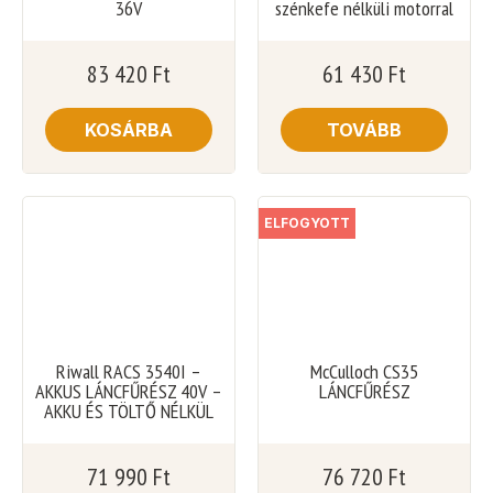
36V
szénkefe nélküli motorral
83 420
Ft
61 430
Ft
KOSÁRBA
TOVÁBB
ELFOGYOTT
Riwall RACS 3540I –
McCulloch CS35
AKKUS LÁNCFŰRÉSZ 40V –
LÁNCFŰRÉSZ
AKKU ÉS TÖLTŐ NÉLKÜL
71 990
Ft
76 720
Ft