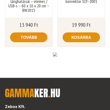
lánghatással – elemes /
konvektor SCF-2001
USB-s – 60 x 10 x 20 cm –
BW2015
13 940
Ft
19 990
Ft
TOVÁBB
KOSÁRBA
GAMMA
KER
.
HU
Zebox Kft.