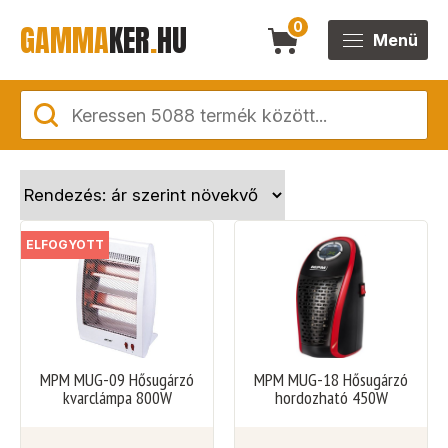
GAMMA
KER
.
HU
0
Menü
ELFOGYOTT
MPM MUG-09 Hősugárzó
MPM MUG-18 Hősugárzó
kvarclámpa 800W
hordozható 450W