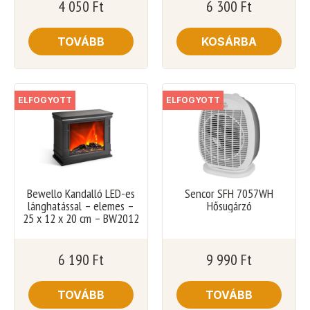
4 050
Ft
6 300
Ft
TOVÁBB
KOSÁRBA
ELFOGYOTT
ELFOGYOTT
Bewello Kandalló LED-es
Sencor SFH 7057WH
lánghatással – elemes –
Hősugárzó
25 x 12 x 20 cm – BW2012
6 190
Ft
9 990
Ft
TOVÁBB
TOVÁBB