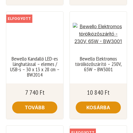
ELFOGYOTT
Bewello Kandalló LED-es
Bewello Elektromos
lánghatással – elemes /
törölközőszárító – 230V,
USB-s – 30 x 13 x 28 cm –
65W – BW3001
BW2014
7 740
Ft
10 840
Ft
TOVÁBB
KOSÁRBA
ELFOGYOTT