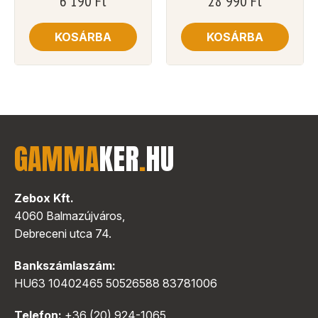
6 190
Ft
28 990
Ft
KOSÁRBA
KOSÁRBA
GAMMA
KER
.
HU
Zebox Kft.
4060 Balmazújváros,
Debreceni utca 74.
Bankszámlaszám:
HU63 10402465 50526588 83781006
Telefon:
+36 (20) 924-1065