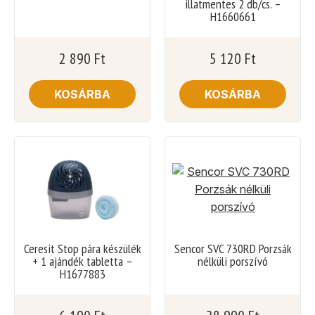
illatmentes 2 db/cs. –
H1660661
2 890
Ft
5 120
Ft
KOSÁRBA
KOSÁRBA
Ceresit Stop pára készülék
Sencor SVC 730RD Porzsák
+ 1 ajándék tabletta –
nélküli porszívó
H1677883