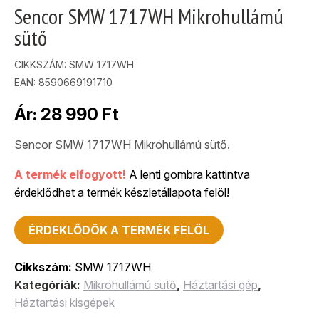
Sencor SMW 1717WH Mikrohullámú
sütő
CIKKSZÁM:
SMW 1717WH
EAN: 8590669191710
Ár:
28 990
Ft
Sencor SMW 1717WH Mikrohullámú sütő.
A termék elfogyott!
A lenti gombra kattintva
érdeklődhet a termék készletállapota felöl!
ÉRDEKLŐDÖK A TERMÉK FELÖL
Cikkszám:
SMW 1717WH
Kategóriák:
Mikrohullámú sütő
,
Háztartási gép
,
Háztartási kisgépek