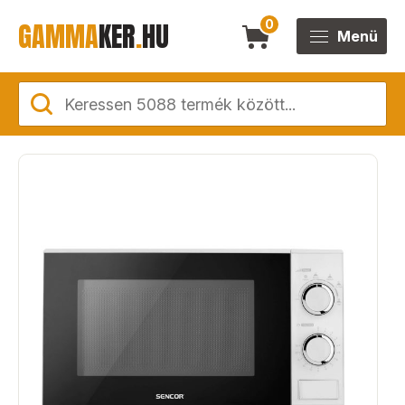
GAMMA
KER
.
HU
0
Menü