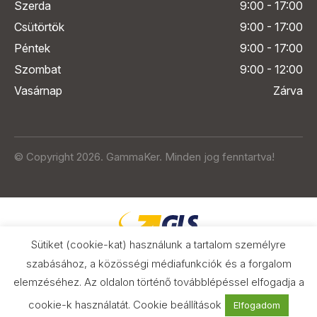
Szerda
9:00 - 17:00
Csütörtök
9:00 - 17:00
Péntek
9:00 - 17:00
Szombat
9:00 - 12:00
Vasárnap
Zárva
© Copyright 2026. GammaKer. Minden jog fenntartva!
Sütiket (cookie-kat) használunk a tartalom személyre
szabásához, a közösségi médiafunkciók és a forgalom
elemzéséhez. Az oldalon történő továbblépéssel elfogadja a
Árak és paraméterek összehasonlítása
az Árukeresőn
cookie-k használatát.
Cookie beállítások
Elfogadom