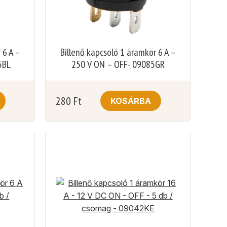
 6 A –
Billenő kapcsoló 1 áramkör 6 A –
5BL
250 V ON – OFF- 09085GR
280
Ft
KOSÁRBA