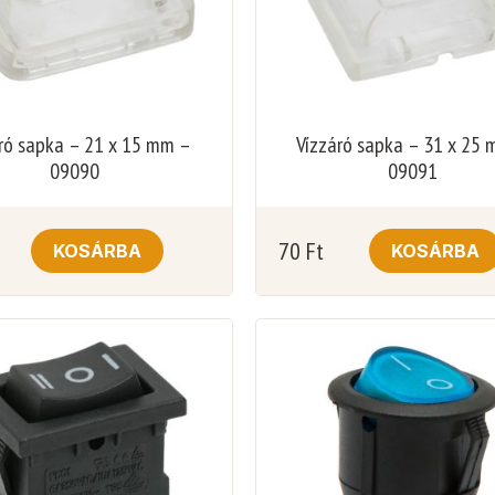
ró sapka – 21 x 15 mm –
Vízzáró sapka – 31 x 25
09090
09091
70
Ft
KOSÁRBA
KOSÁRBA