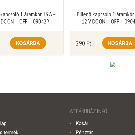
 kapcsoló 1 áramkör 16 A –
Billenő kapcsoló 1 áramkör
 DC ON – OFF – 09042PI
12 V DC ON – OFF – 090
290
Ft
KOSÁRBA
KOSÁRBA
WEBÁRUHÁZ INFÓ
lap
Kosár
s termék
Pénztár