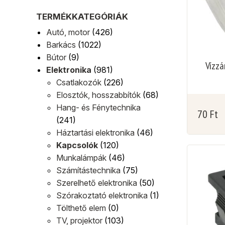
TERMÉKKATEGÓRIÁK
Autó, motor
(426)
Barkács
(1022)
Bútor
(9)
Vízzá
Elektronika
(981)
Csatlakozók
(226)
Elosztók, hosszabbítók
(68)
Hang- és Fénytechnika
70
Ft
(241)
Háztartási elektronika
(46)
Kapcsolók
(120)
Munkalámpák
(46)
Számítástechnika
(75)
Szerelhető elektronika
(50)
Szórakoztató elektronika
(1)
Tölthető elem
(0)
TV, projektor
(103)