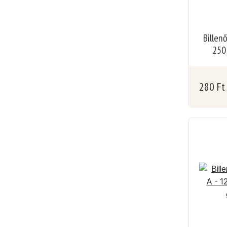
Billen
250
280
Ft