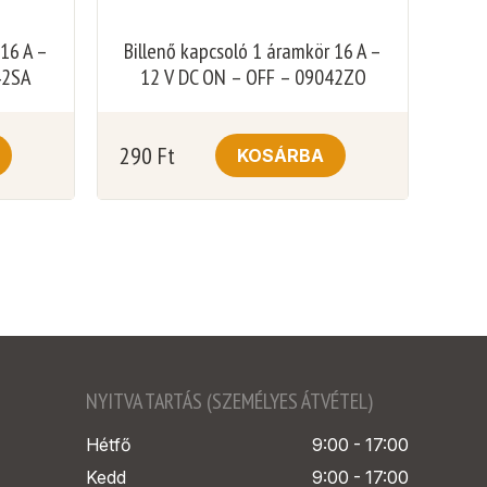
 16 A –
Billenő kapcsoló 1 áramkör 16 A –
42SA
12 V DC ON – OFF – 09042ZO
290
Ft
KOSÁRBA
NYITVA TARTÁS (SZEMÉLYES ÁTVÉTEL)
Hétfő
9:00 - 17:00
Kedd
9:00 - 17:00