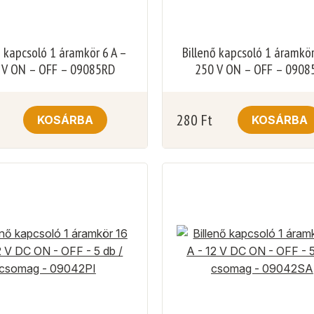
ő kapcsoló 1 áramkör 6 A –
Billenő kapcsoló 1 áramkör
 V ON – OFF – 09085RD
250 V ON – OFF – 0908
280
Ft
KOSÁRBA
KOSÁRBA