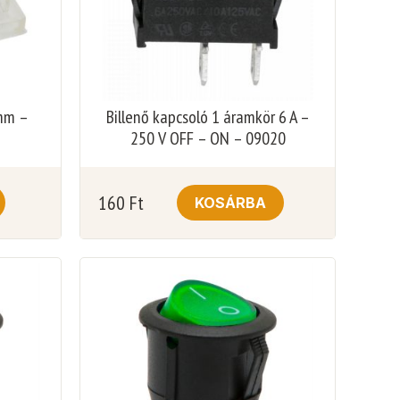
 mm –
Billenő kapcsoló 1 áramkör 6 A –
250 V OFF – ON – 09020
160
Ft
KOSÁRBA