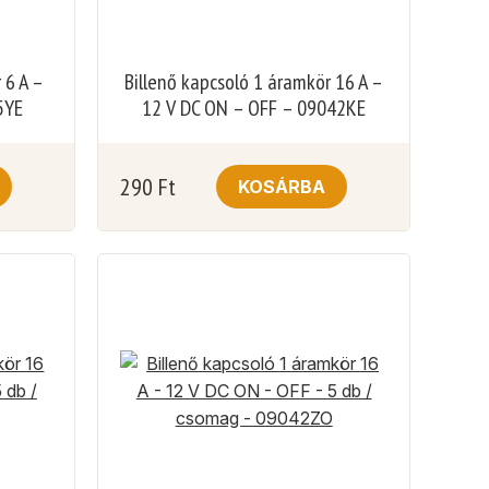
 6 A –
Billenő kapcsoló 1 áramkör 16 A –
5YE
12 V DC ON – OFF – 09042KE
290
Ft
KOSÁRBA