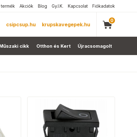
 termék
Akciók
Blog
Gy.I.K.
Kapcsolat
Fiókadatok
0
csipcsup.hu
krupskavegepek.hu
Műszaki cikk
Otthon és Kert
Újracsomagolt