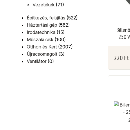
Vezetékek
(71)
Építkezés, felújítás
(522)
Háztartási gép
(582)
Billen
Irodatechnika
(15)
250 V
Műszaki cikk
(100)
Otthon és Kert
(2007)
Újracsomagolt
(3)
220
Ft
Ventilátor
(0)