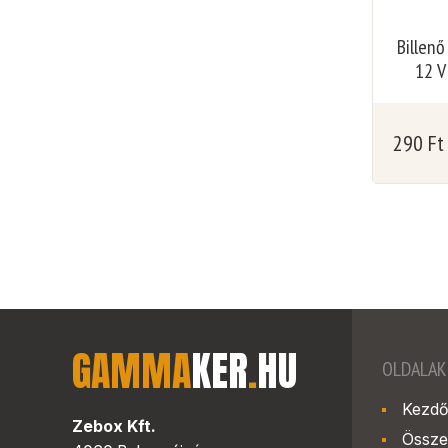
Billenő
12 V
290
Ft
GAMMA
KER
.
HU
OLDALAK
Kezdő
Zebox Kft.
Össze