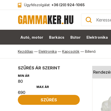
Ügyfélszolgálat:
+36 (20) 924-1065
GAMMA
KER
.
HU
Autó, motor
Barkács
Bútor
Elektronika
Kezdőlap
—
Elektronika
—
Kapcsolók
—
Billenő
SZŰRÉS ÁR SZERINT
MIN ÁR
MAX ÁR
SZŰRÉS