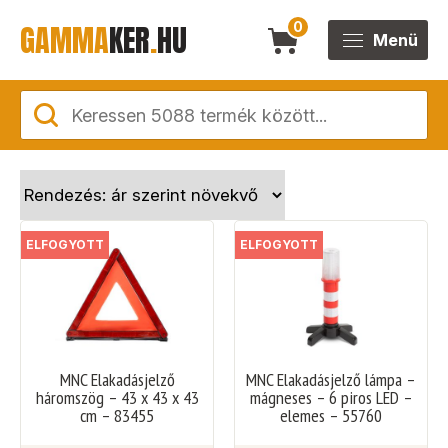
GAMMA
KER
.
HU
0
Menü
ELFOGYOTT
ELFOGYOTT
MNC Elakadásjelző
MNC Elakadásjelző lámpa –
háromszög – 43 x 43 x 43
mágneses – 6 piros LED –
cm – 83455
elemes – 55760