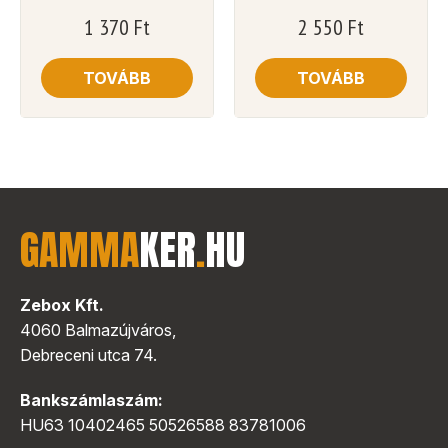
1 370
Ft
2 550
Ft
TOVÁBB
TOVÁBB
GAMMA
KER
.
HU
Zebox Kft.
4060 Balmazújváros,
Debreceni utca 74.
Bankszámlaszám:
HU63 10402465 50526588 83781006