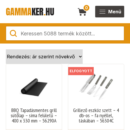
GAMMA
KER
.
HU
0
Menü
ELFOGYOTT
BBQ Tapadásmentes grill
Grillező eszköz szett – 4
sütőlap – sima felületű –
db-os – fa nyéllel,
400 x 330 mm – 56290A
táskában – 56304C