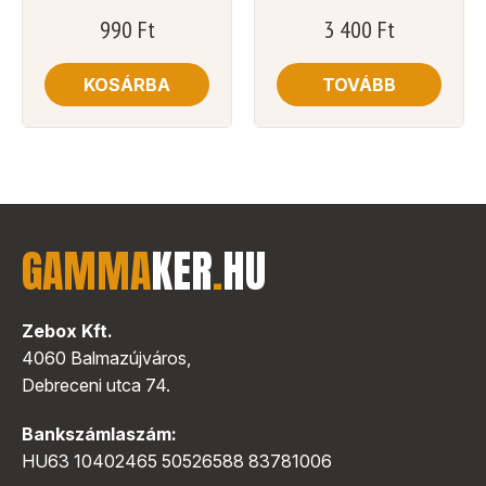
990
Ft
3 400
Ft
KOSÁRBA
TOVÁBB
GAMMA
KER
.
HU
Zebox Kft.
4060 Balmazújváros,
Debreceni utca 74.
Bankszámlaszám:
HU63 10402465 50526588 83781006