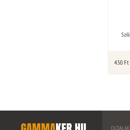
Szil
430
Ft
GAMMA
KER
.
HU
OLDALAK