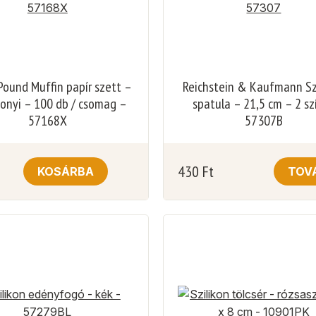
Pound Muffin papír szett –
Reichstein & Kaufmann Sz
onyi – 100 db / csomag –
spatula – 21,5 cm – 2 sz
57168X
57307B
430
Ft
KOSÁRBA
TOV