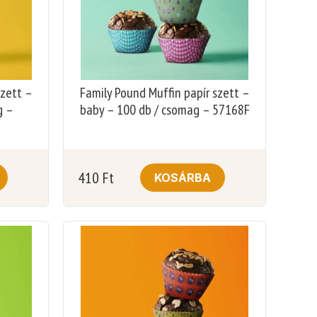
szett –
Family Pound Muffin papír szett –
g –
baby – 100 db / csomag – 57168F
410
Ft
KOSÁRBA