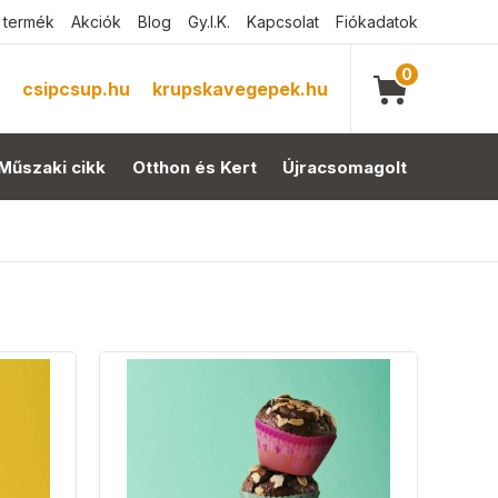
 termék
Akciók
Blog
Gy.I.K.
Kapcsolat
Fiókadatok
0
csipcsup.hu
krupskavegepek.hu
Műszaki cikk
Otthon és Kert
Újracsomagolt