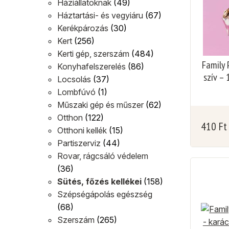
Háziállatoknak
(49)
Háztartási- és vegyiáru
(67)
Kerékpározás
(30)
Kert
(256)
Kerti gép, szerszám
(484)
Family 
Konyhafelszerelés
(86)
szív –
Locsolás
(37)
Lombfúvó
(1)
Műszaki gép és műszer
(62)
Otthon
(122)
410
Ft
Otthoni kellék
(15)
Partiszerviz
(44)
Rovar, rágcsáló védelem
(36)
Sütés, főzés kellékei
(158)
Szépségápolás egészség
(68)
Szerszám
(265)