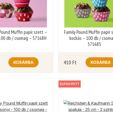
Pound Muffin papír szett –
Family Pound Muffin papír 
 100 db / csomag – 57168H
kockás – 100 db / csom
57168S
410
Ft
KOSÁRBA
KOSÁRBA
ELFOGYOTT