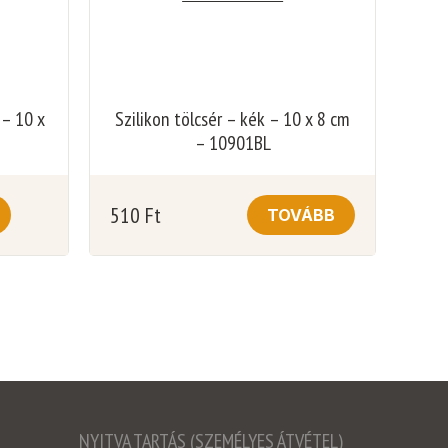
 – 10 x
Szilikon tölcsér – kék – 10 x 8 cm
– 10901BL
510
Ft
TOVÁBB
NYITVA TARTÁS (SZEMÉLYES ÁTVÉTEL)