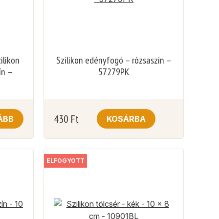
ilikon
Szilikon edényfogó – rózsaszín –
ín –
57279PK
430
Ft
ÁBB
KOSÁRBA
ELFOGYOTT