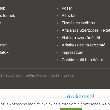
lap
Kosár
s termék
Pénztár
k
Fizetés és szállítás
Általános Szerződési Felté
.
Elállás a szerződéstől
olat
Adatkezelési tájékoztató
datok
Impresszum
Cookie (süti) beállítások
ght 2026. GammaKer. Minden jog fenntartva!
hoz, a közösségi médiafunkciók és a forgalom elemzéséhez. Az old
Árak és paraméterek összehasonlítása
az Árukeresőn