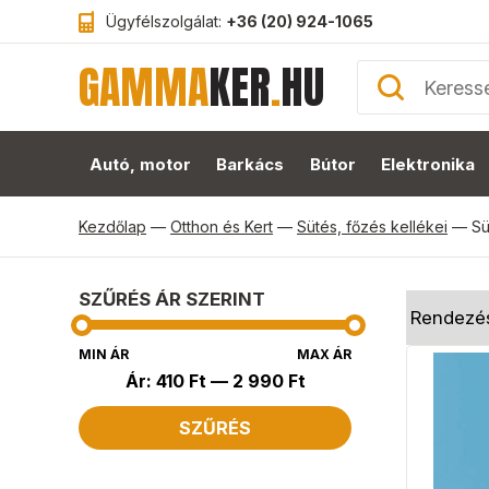
Ügyfélszolgálat:
+36 (20) 924-1065
GAMMA
KER
.
HU
Autó, motor
Barkács
Bútor
Elektronika
Kezdőlap
—
Otthon és Kert
—
Sütés, főzés kellékei
—
Sü
SZŰRÉS ÁR SZERINT
MIN ÁR
MAX ÁR
Ár:
410 Ft
—
2 990 Ft
SZŰRÉS