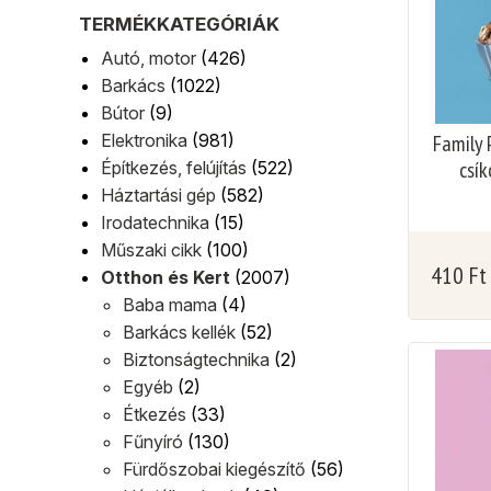
TERMÉKKATEGÓRIÁK
Autó, motor
(426)
Barkács
(1022)
Bútor
(9)
Elektronika
(981)
Family 
csí
Építkezés, felújítás
(522)
Háztartási gép
(582)
Irodatechnika
(15)
Műszaki cikk
(100)
410
Ft
Otthon és Kert
(2007)
Baba mama
(4)
Barkács kellék
(52)
Biztonságtechnika
(2)
Egyéb
(2)
Étkezés
(33)
Fűnyíró
(130)
Fürdőszobai kiegészítő
(56)