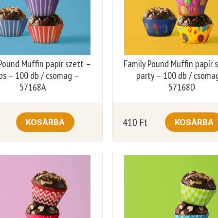
Pound Muffin papír szett –
Family Pound Muffin papír 
kos – 100 db / csomag –
party – 100 db / csoma
57168A
57168D
410
Ft
KOSÁRBA
KOSÁRBA