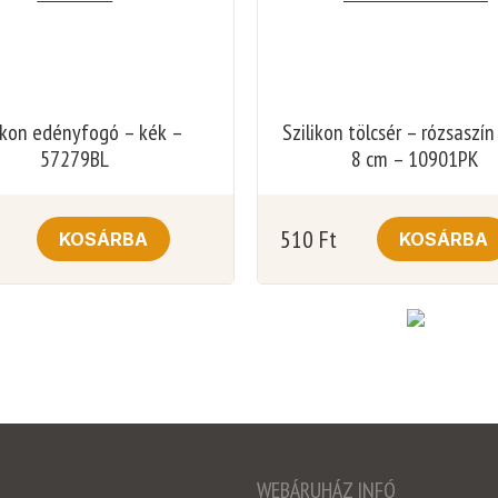
ikon edényfogó – kék –
Szilikon tölcsér – rózsaszín
57279BL
8 cm – 10901PK
510
Ft
KOSÁRBA
KOSÁRBA
WEBÁRUHÁZ INFÓ