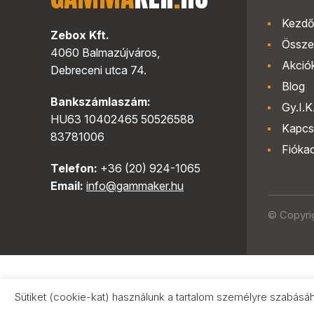
Kezdő
Zebox Kft.
Össze
4060 Balmazújváros,
Akció
Debreceni utca 74.
Blog
Bankszámlaszám:
Gy.I.K
HU63 10402465 50526588
Kapcs
83781006
Fióka
Telefon:
+36 (20) 924-1065
Email:
info@gammaker.hu
© Copyri
Sütiket (cookie-kat) használunk a tartalom személyre szabásá