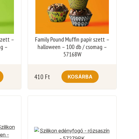
szett –
Family Pound Muffin papír szett –
ag –
halloween – 100 db / csomag –
57168W
410
Ft
KOSÁRBA