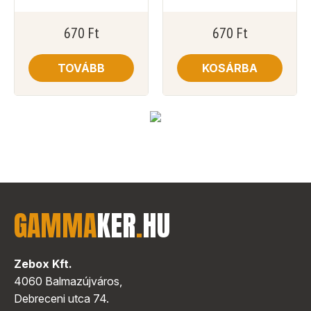
670
Ft
670
Ft
TOVÁBB
KOSÁRBA
GAMMA
KER
.
HU
Zebox Kft.
4060 Balmazújváros,
Debreceni utca 74.