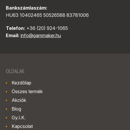
Bankszámlaszám:
HU63 10402465 50526588 83781006
Telefon:
+36 (20) 924-1065
Email:
info@gammaker.hu
OLDALAK
Kezdőlap
Összes termék
Akciók
Blog
Gy.I.K.
Kapcsolat