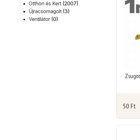
Otthon és Kert
(2007)
Újracsomagolt
(3)
Ventilátor
(0)
Zsugor
50
Ft