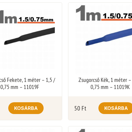
ső Fekete, 1 méter – 1,5 /
Zsugorcső Kék, 1 méter – 
0,75 mm – 11019F
0,75 mm – 11019K
50
Ft
KOSÁRBA
KOSÁRBA