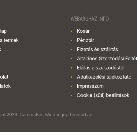
WEBÁRUHÁZ INFÓ
lap
Kosár
s termék
Pénztár
k
Fizetés és szállítás
Általános Szerződési Felté
.
Elállás a szerződéstől
olat
Adatkezelési tájékoztató
datok
Impresszum
Cookie (süti) beállítások
ght 2026. GammaKer. Minden jog fenntartva!