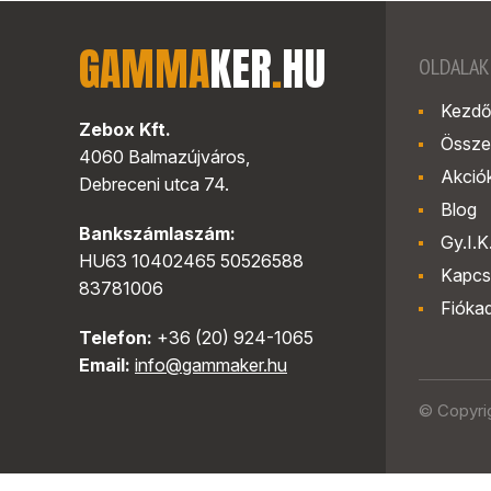
GAMMA
KER
.
HU
OLDALAK
Kezdő
Zebox Kft.
Össze
4060 Balmazújváros,
Akció
Debreceni utca 74.
Blog
Bankszámlaszám:
Gy.I.K
HU63 10402465 50526588
Kapcs
83781006
Fióka
Telefon:
+36 (20) 924-1065
Email:
info@gammaker.hu
© Copyri