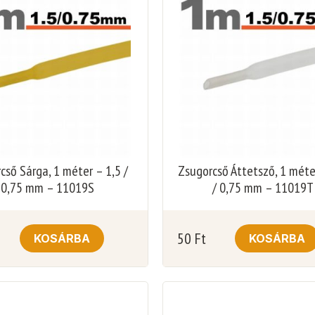
cső Sárga, 1 méter – 1,5 /
Zsugorcső Áttetsző, 1 méte
0,75 mm – 11019S
/ 0,75 mm – 11019T
50
Ft
KOSÁRBA
KOSÁRBA