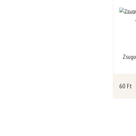
Zsugor
60
Ft