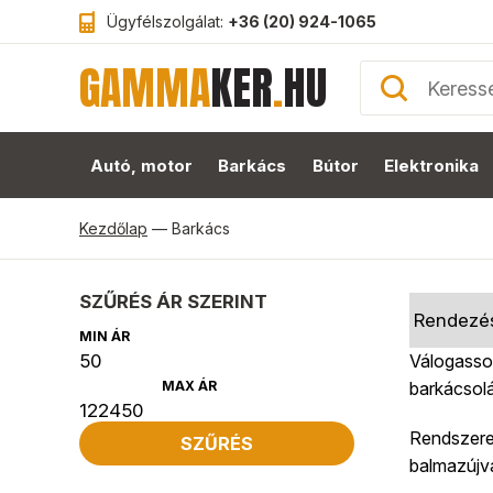
Ügyfélszolgálat:
+36 (20) 924-1065
GAMMA
KER
.
HU
Autó, motor
Barkács
Bútor
Elektronika
Kezdőlap
—
Barkács
SZŰRÉS ÁR SZERINT
MIN ÁR
Válogasso
MAX ÁR
barkácsolá
Rendszeres
SZŰRÉS
balmazújv