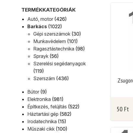
TERMÉKKATEGÓRIÁK
Autó, motor
(426)
Barkács
(1022)
Gépi szerszámok
(30)
Munkavédelem
(101)
Ragasztástechnika
(98)
Sprayk
(56)
Szerelési segédanyagok
(119)
Szerszám
(436)
Zsugorc
Bútor
(9)
Elektronika
(981)
Építkezés, felújítás
(522)
50
Ft
Háztartási gép
(582)
Irodatechnika
(15)
Műszaki cikk
(100)