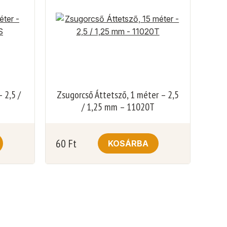
 2,5 /
Zsugorcső Áttetsző, 1 méter – 2,5
/ 1,25 mm – 11020T
60
Ft
KOSÁRBA