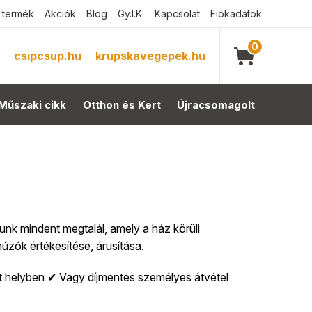
 termék
Akciók
Blog
Gy.I.K.
Kapcsolat
Fiókadatok
0
csipcsup.hu
krupskavegepek.hu
Műszaki cikk
Otthon és Kert
Újracsomagolt
 mindent megtalál, amely a ház körüli
zók értékesítése, árusítása.
t helyben ✔ Vagy díjmentes személyes átvétel