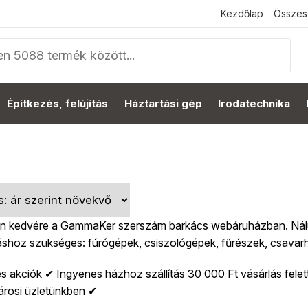
Kezdőlap
Összes
Építkezés, felújítás
Háztartási gép
Irodatechnika
n kedvére a GammaKer szerszám barkács webáruházban. Nálunk
shoz szükséges: fúrógépek, csiszológépek, fűrészek, csavarhú
 akciók ✔ Ingyenes házhoz szállítás 30 000 Ft vásárlás felet
árosi üzletünkben ✔