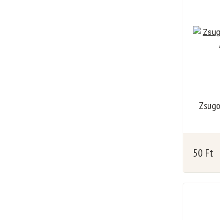
Zsugor
50
Ft