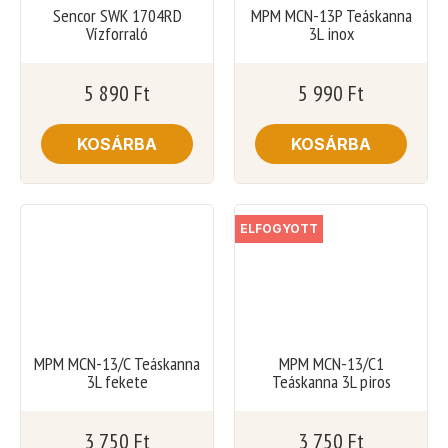
Sencor SWK 1704RD
MPM MCN-13P Teáskanna
Vízforraló
3L inox
5 890
Ft
5 990
Ft
KOSÁRBA
KOSÁRBA
ELFOGYOTT
MPM MCN-13/C Teáskanna
MPM MCN-13/C1
3L fekete
Teáskanna 3L piros
3 750
Ft
3 750
Ft