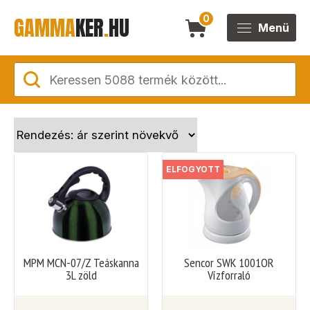
GAMMA
KER
.
HU
0
Menü
ELFOGYOTT
MPM MCN-07/Z Teáskanna
Sencor SWK 1001OR
3L zöld
Vízforraló