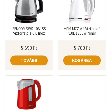
SENCOR SWK 1031SS
MPM MCZ-64 Vízforraló
Vízforraló 1,0 L Inox
1,0L 1200W fehér
5 690
Ft
5 700
Ft
TOVÁBB
KOSÁRBA