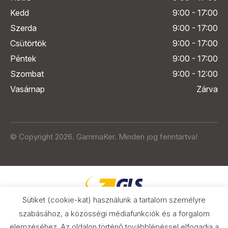
Kedd
9:00 - 17:00
Szerda
9:00 - 17:00
Csütörtök
9:00 - 17:00
Péntek
9:00 - 17:00
Szombat
9:00 - 12:00
Vasárnap
Zárva
© Copyright 2026. GammaKer. Minden jog fenntartva!
Sütiket (cookie-kat) használunk a tartalom személyre
szabásához, a közösségi médiafunkciók és a forgalom
elemzéséhez. Az oldalon történő továbblépéssel elfogadja a
Árak és paraméterek összehasonlítása