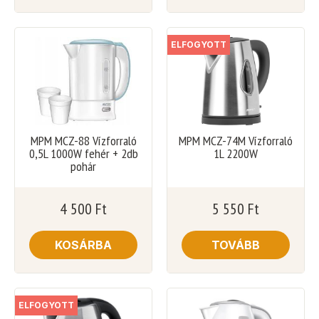
ELFOGYOTT
MPM MCZ-88 Vízforraló
MPM MCZ-74M Vízforraló
0,5L 1000W fehér + 2db
1L 2200W
pohár
4 500
Ft
5 550
Ft
KOSÁRBA
TOVÁBB
ELFOGYOTT