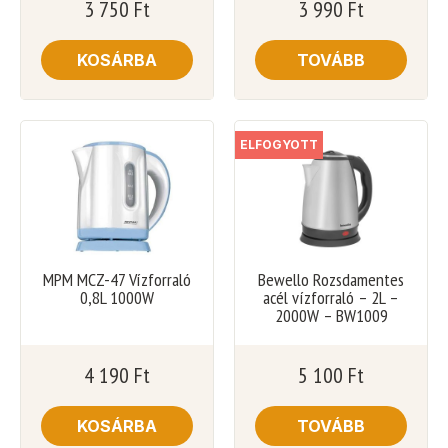
3 750
Ft
3 990
Ft
KOSÁRBA
TOVÁBB
ELFOGYOTT
MPM MCZ-47 Vízforraló
Bewello Rozsdamentes
0,8L 1000W
acél vízforraló – 2L –
2000W – BW1009
4 190
Ft
5 100
Ft
KOSÁRBA
TOVÁBB