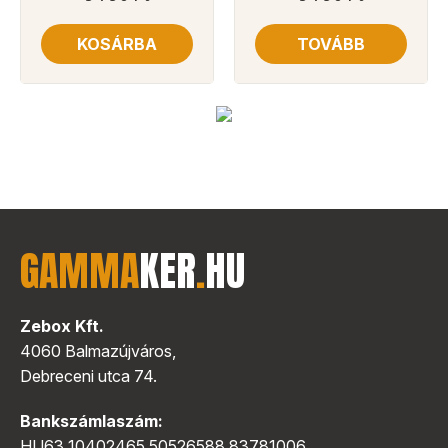
KOSÁRBA
TOVÁBB
GAMMA
KER
.
HU
Zebox Kft.
4060 Balmazújváros,
Debreceni utca 74.
Bankszámlaszám:
HU63 10402465 50526588 83781006