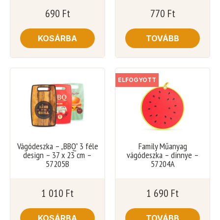
690
Ft
770
Ft
KOSÁRBA
TOVÁBB
ELFOGYOTT
Vágódeszka – „BBQ” 3 féle
Family Műanyag
design – 37 x 23 cm –
vágódeszka – dinnye –
57205B
57204A
1 010
Ft
1 690
Ft
KOSÁRBA
TOVÁBB