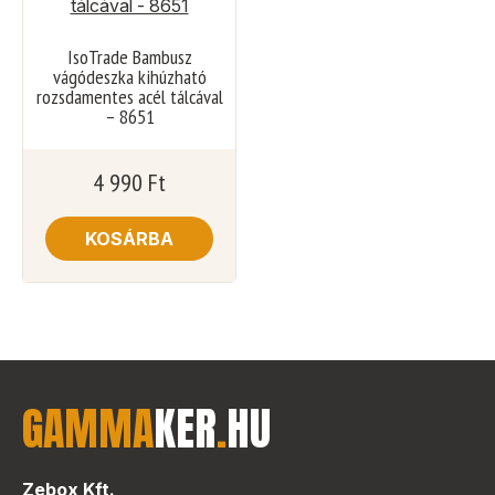
IsoTrade Bambusz
vágódeszka kihúzható
rozsdamentes acél tálcával
– 8651
4 990
Ft
KOSÁRBA
GAMMA
KER
.
HU
Zebox Kft.