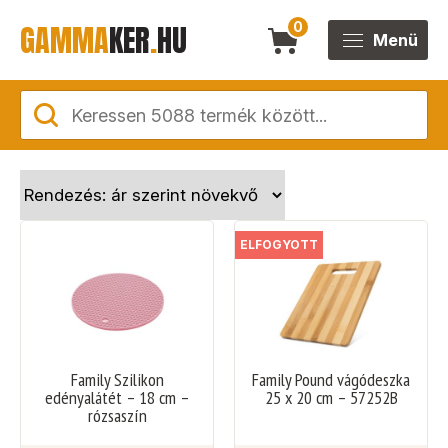
GAMMA
KER
.
HU
0
Menü
ELFOGYOTT
Family Szilikon
Family Pound vágódeszka
edényalátét – 18 cm –
25 x 20 cm – 57252B
rózsaszín