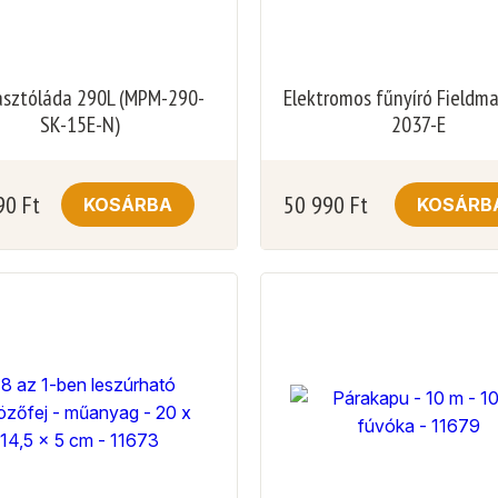
sztóláda 290L (MPM-290-
Elektromos fűnyíró Fieldm
SK-15E-N)
2037-E
90
Ft
50 990
Ft
KOSÁRBA
KOSÁRB