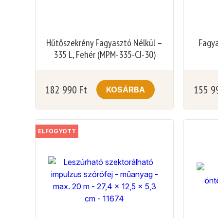
Hűtőszekrény Fagyasztó Nélkül –
Fagya
335 L, Fehér (MPM-335-CJ-30)
182 990
Ft
155 9
KOSÁRBA
ELFOGYOTT