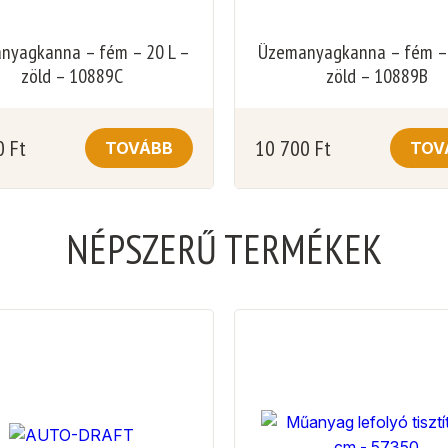
nyagkanna – fém – 20 L –
Üzemanyagkanna – fém – 
zöld – 10889C
zöld – 10889B
0
Ft
10 700
Ft
TOVÁBB
TOV
NÉPSZERŰ TERMÉKEK