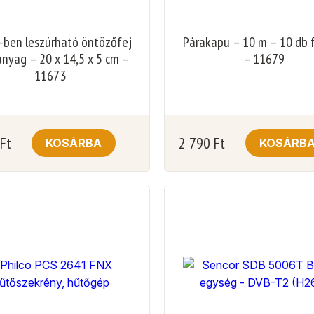
1-ben leszúrható öntözőfej
Párakapu – 10 m – 10 db 
nyag – 20 x 14,5 x 5 cm –
– 11679
11673
Ft
2 790
Ft
KOSÁRBA
KOSÁRB