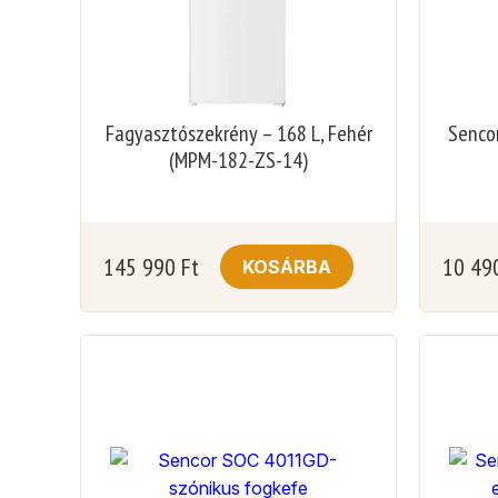
Fagyasztószekrény – 168 L, Fehér
Senco
(MPM-182-ZS-14)
145 990
Ft
10 49
KOSÁRBA