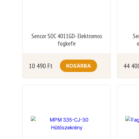
Sencor SOC 4011GD- Elektromos
Se
fogkefe
10 490
Ft
44 40
KOSÁRBA