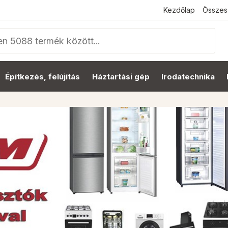
Kezdőlap
Összes
Építkezés, felújítás
Háztartási gép
Irodatechnika