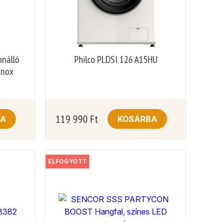
nálló
Philco PLDSI 126 A15HU
inox
119 990
Ft
BA
KOSÁRBA
ELFOGYOTT