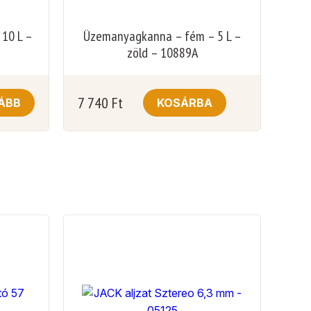
10 L –
Üzemanyagkanna – fém – 5 L –
zöld – 10889A
7 740
Ft
ÁBB
KOSÁRBA