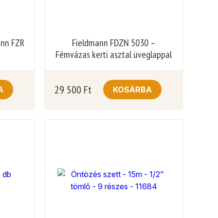
ann FZR
Fieldmann FDZN 5030 –
Fémvázas kerti asztal üveglappal
29 500
Ft
A
KOSÁRBA