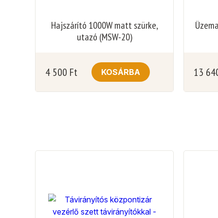
Hajszárító 1000W matt szürke,
Üzema
utazó (MSW-20)
4 500
Ft
13 64
KOSÁRBA