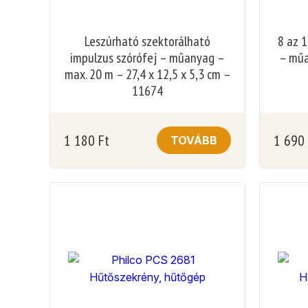
Leszúrható szektorálható
8 az 
impulzus szórófej – műanyag –
– műa
max. 20 m – 27,4 x 12,5 x 5,3 cm –
11674
1 180
Ft
1 690
TOVÁBB