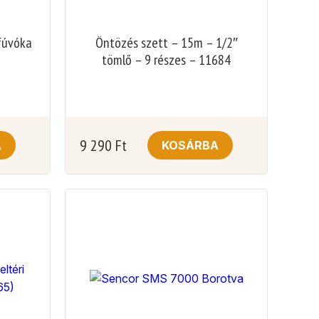
fúvóka
Öntözés szett – 15m – 1/2″
tömlő – 9 részes – 11684
9 290
Ft
A
KOSÁRBA