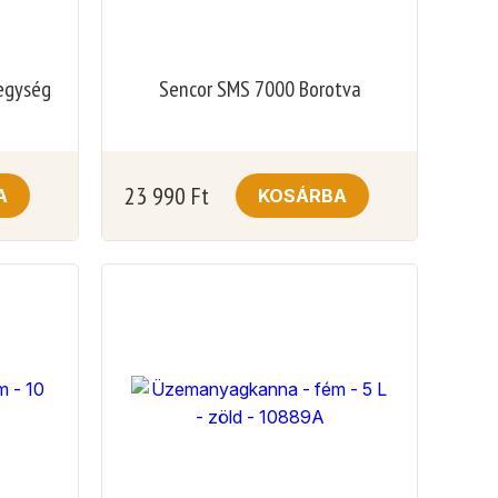
 egység
Sencor SMS 7000 Borotva
23 990
Ft
A
KOSÁRBA