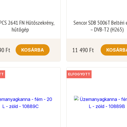
 PCS 2641 FN Hűtőszekrény,
Sencor SDB 5006T Beltéri
hűtőgép
– DVB-T2 (H265)
90
Ft
11 490
Ft
KOSÁRBA
KOSÁRB
TT
ELFOGYOTT