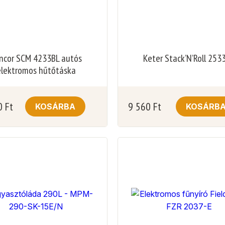
ncor SCM 4233BL autós
Keter Stack’N’Roll 253
elektromos hűtőtáska
0
Ft
9 560
Ft
KOSÁRBA
KOSÁRB