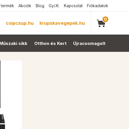
 termék
Akciók
Blog
Gy.I.K.
Kapcsolat
Fiókadatok
0
csipcsup.hu
krupskavegepek.hu
Műszaki cikk
Otthon és Kert
Újracsomagolt