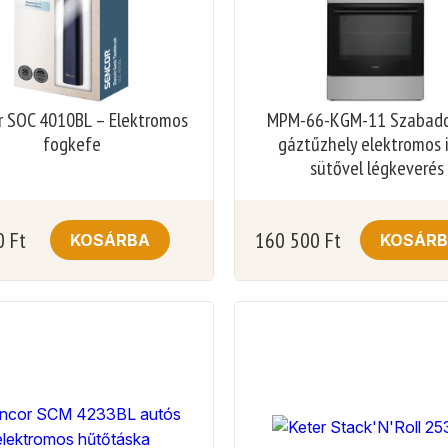
r SOC 4010BL – Elektromos
MPM-66-KGM-11 Szabado
fogkefe
gáztűzhely elektromos 
sütővel légkeverés
0
Ft
160 500
Ft
KOSÁRBA
KOSÁR