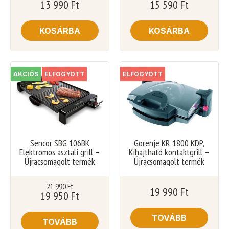
13 990
Ft
15 590
Ft
KOSÁRBA
KOSÁRBA
AKCIÓS
ELFOGYOTT
ELFOGYOTT
Sencor SBG 106BK
Gorenje KR 1800 KDP,
Elektromos asztali grill –
Kihajtható kontaktgrill –
Újracsomagolt termék
Újracsomagolt termék
21 990
Ft
19 990
Ft
19 950
Ft
TOVÁBB
TOVÁBB