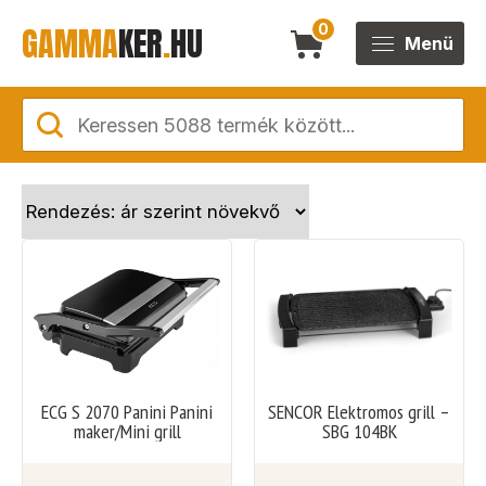
GAMMA
KER
.
HU
0
Menü
ECG S 2070 Panini Panini
SENCOR Elektromos grill –
maker/Mini grill
SBG 104BK