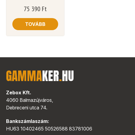
75 390
Ft
TOVÁBB
GAMMA
KER
.
HU
Zebox Kft.
4060 Balmazújváros,
Debreceni utca 74.
Bankszámlaszám:
HU63 10402465 50526588 83781006