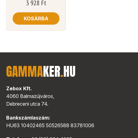
3 928
Ft
KOSÁRBA
GAMMA
KER
.
HU
Zebox Kft.
4060 Balmazújváros,
Debreceni utca 74.
Bankszámlaszám:
HU63 10402465 50526588 83781006