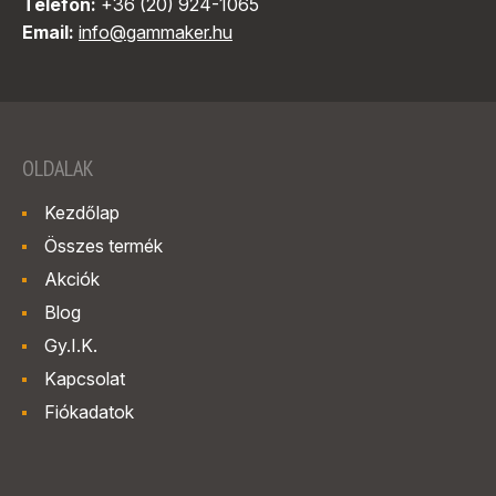
Telefon:
+36 (20) 924-1065
Email:
info@gammaker.hu
OLDALAK
Kezdőlap
Összes termék
Akciók
Blog
Gy.I.K.
Kapcsolat
Fiókadatok