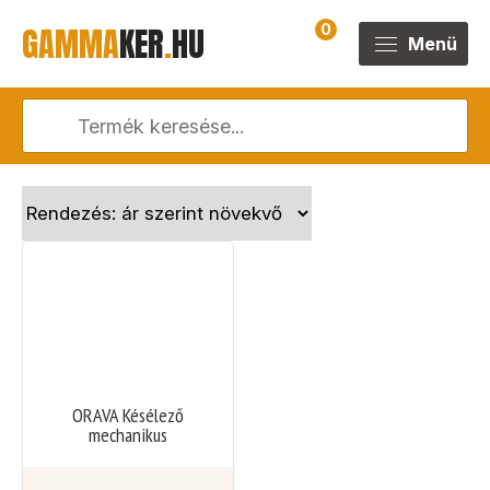
GAMMA
KER
.
HU
0
Menü
ORAVA Késélező
mechanikus