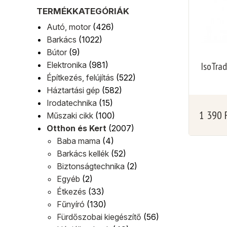
TERMÉKKATEGÓRIÁK
Autó, motor
(426)
Barkács
(1022)
Bútor
(9)
Elektronika
(981)
IsoTra
Építkezés, felújítás
(522)
Háztartási gép
(582)
Irodatechnika
(15)
1 390
Műszaki cikk
(100)
Otthon és Kert
(2007)
Baba mama
(4)
Barkács kellék
(52)
Biztonságtechnika
(2)
Egyéb
(2)
Étkezés
(33)
Fűnyíró
(130)
Fürdőszobai kiegészítő
(56)