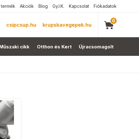
 termék
Akciók
Blog
Gy.I.K.
Kapcsolat
Fiókadatok
0
csipcsup.hu
krupskavegepek.hu
Műszaki cikk
Otthon és Kert
Újracsomagolt