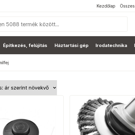
Kezdőlap
Összes
Építkezés, felújítás
Háztartási gép
Irodatechnika
ilfej