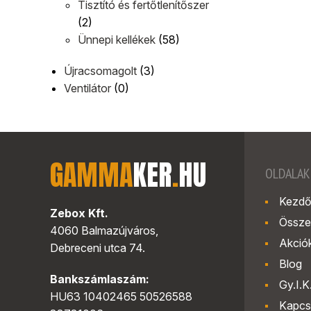
Tisztító és fertőtlenítőszer
(2)
Ünnepi kellékek
(58)
Újracsomagolt
(3)
Ventilátor
(0)
GAMMA
KER
.
HU
OLDALAK
Kezdő
Zebox Kft.
Össze
4060 Balmazújváros,
Akció
Debreceni utca 74.
Blog
Bankszámlaszám:
Gy.I.K
HU63 10402465 50526588
Kapcs