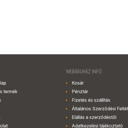
WEBÁRUHÁZ INFÓ
lap
Kosár
s termék
Pénztár
k
Fizetés és szállítás
Általános Szerződési Felté
.
Elállás a szerződéstől
olat
Adatkezelési tájékoztató