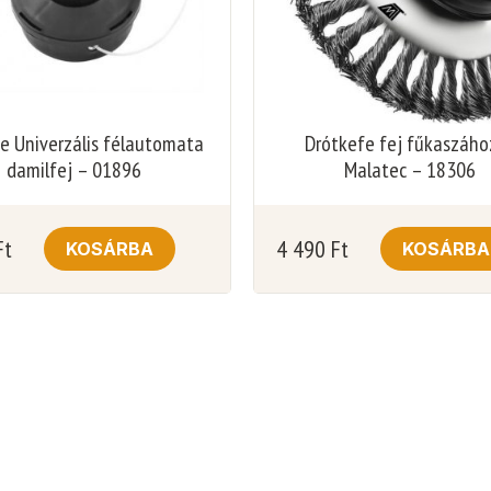
de Univerzális félautomata
Drótkefe fej fűkaszáho
damilfej – 01896
Malatec – 18306
Ft
4 490
Ft
KOSÁRBA
KOSÁRBA