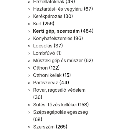
Háziállatoknak
(49)
Háztartási- és vegyiáru
(67)
Kerékpározás
(30)
Kert
(256)
Kerti gép, szerszám
(484)
Konyhafelszerelés
(86)
Locsolás
(37)
Lombfúvó
(1)
Műszaki gép és műszer
(62)
Otthon
(122)
Otthoni kellék
(15)
Partiszerviz
(44)
Rovar, rágcsáló védelem
(36)
Sütés, főzés kellékei
(158)
Szépségápolás egészség
(68)
Szerszám
(265)